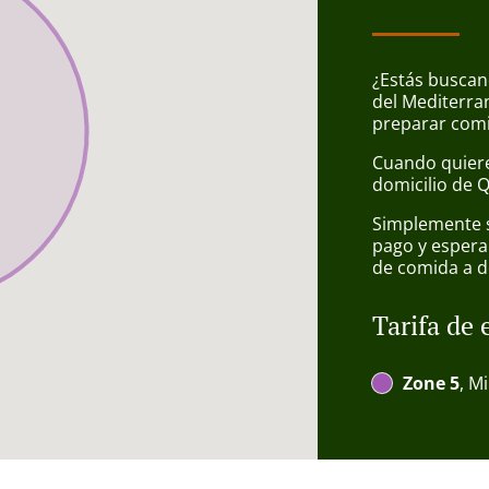
¿Estás buscan
del Mediterra
preparar comi
Cuando quiere
domicilio de 
Simplemente se
pago y espera
de comida a d
Tarifa de 
Zone 5
, M