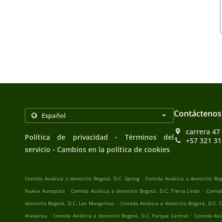
Contáctenos
carrera 47
.
Política de privacidad
Términos del
+57 321 3
.
servicio
Cambios en la política de cookies
.
Comida Asiática a domicilio Bogotá, D.C. Spring
Comida Asiática a domicilio Bo
.
.
Nueva Autopista
Comida Asiática a domicilio Bogotá, D.C. Tierra Linda
Comida
.
domicilio Bogotá, D.C. Las Margaritas
Comida Asiática a domicilio Bogotá, D.C.
.
.
Atabanza
Comida Asiática a domicilio Bogotá, D.C. Parque Central
Comida Asiá