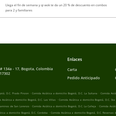
Llega el fin de semana y qi wok te da un 20 % de descuento en combos
para 2 y familiares
Enlaces
 # 134a - 17, Bogota, Colombia
Carta
117302
Pedido Anticipado
.
.
gotá, D.C. Prado Pinzon
Comida Asiática a domicilio Bogotá, D.C. La Sultana
Comida Asiát
.
 Asiática a domicilio Bogotá, D.C. Las Villas
Comida Asiática a domicilio Bogotá, D.C. Sta
.
.
 Caminos de San Lorenzo
Comida Asiática a domicilio Bogotá, D.C. La Calleja
Comida Asiát
.
tica a domicilio Bogotá, D.C. Cordoba
Comida Asiática a domicilio Bogotá, D.C. Reservas 