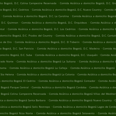
.
lio Bogotá, D.C. Colina Campestre Reservada
Comida Asiática a domicilio Bogotá, D.C. Gr
.
.
io Bogotá, D.C. Cedritos
Comida Asiática a domicilio Bogotá, D.C. Nuevo Country
Comida As
.
.
Comida Asiática a domicilio Bogotá, D.C. La Carolina
Comida Asiática a domicilio Bogot
.
.
, D.C. Quimran
Comida Asiática a domicilio Bogotá, D.C. Orquideas
Comida Asiática a d
.
.
ntal
Comida Asiática a domicilio Bogotá, D.C. Los Cedritos
Comida Asiática a domicilio 
.
domicilio Bogotá, D.C. Prados del Country
Comida Asiática a domicilio Bogotá, D.C. Cantal
.
.
jao de Oro
Comida Asiática a domicilio Bogotá, D.C. El Toberin
Comida Asiática a domicili
.
.
o Bogotá, D.C. San Patricio
Comida Asiática a domicilio Bogotá, D.C. Madeira
Comida Asi
.
.
omicilio Bogotá, D.C. Suba
Comida Asiática a domicilio Bogotá, D.C. Usaquén
Comida Asiát
.
.
Prado Norte
Comida Asiática a domicilio Bogotá La Sultana
Comida Asiática a domicilio 
.
.
atama
Comida Asiática a domicilio Bogotá La Calleja
Comida Asiática a domicilio Bogotá
.
.
 Sta Helena
Comida Asiática a domicilio Bogotá La Colonia
Comida Asiática a domicilio Bo
.
.
 domicilio Bogotá El Cedrito
Comida Asiática a domicilio Bogotá Contador
Comida Asiáti
.
.
o Bogotá Parque Central
Comida Asiática a domicilio Bogotá Cordoba
Comida Asiática a dom
.
o Bogotá Colina Campestre Reservada
Comida Asiática a domicilio Bogotá Villas del Medite
.
.
ica a domicilio Bogotá Santa Barbara
Comida Asiática a domicilio Bogotá Nuevo Country
C
.
iática a domicilio Bogotá Solis Restrepo
Comida Asiática a domicilio Bogotá Lagos de Cord
.
.
micilio Bogotá Niza Norte
Comida Asiática a domicilio Bogotá Sotavento
Comida Asiáti