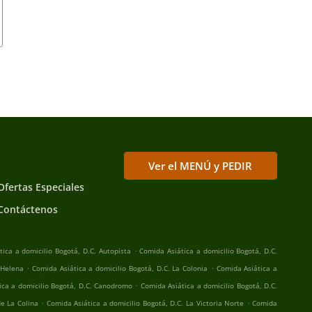
Ver el MENÚ y PEDIR
Ofertas Especiales
Contáctenos
.
ica a domicilio Bogotá, D.C. Autopista
Comida Asiática a domicilio Bogotá, D.C.
.
.
 Helena
Comida Asiática a domicilio Bogotá, D.C. La Colonia
Comida Asiática a
.
ica a domicilio Bogotá, D.C. Canodromo
Comida Asiática a domicilio Bogotá, D.C.
.
.
de La Colina
Comida Asiática a domicilio Bogotá, D.C. La Victoria Norte
Comida