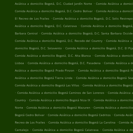
.
Asiática a domicilio Bogotá, D.C. Ciudad Jardín Norte
Comida Asiática a domici
.
Comida Asiática a domicilio Bogotá, D.C. Cedro Bolivar
Comida Asiática a domicil
.
El Recreo de Los Frailes
Comida Asiática a domicilio Bogotá, D.C. Solis Restrepo
.
Asiática a domicilio Bogotá, D.C. Calatrava
Comida Asiática a domicilio Bogotá
.
Barbara Central
Comida Asiática a domicilio Bogotá, D.C. Santa Barbara Occide
.
Comida Asiática a domicilio Bogotá, D.C. Recodo del Country
Comida Asiática a 
.
domicilio Bogotá, D.C. Sotavento
Comida Asiática a domicilio Bogotá, D.C. El Pi
.
Comida Asiática a domicilio Bogotá, D.C. Alta Blanca
Comida Asiática a domicili
.
.
Lisboa
Comida Asiática a domicilio Bogotá, D.C. Pasadena
Comida Asiática a d
.
Asiática a domicilio Bogotá Prado Pinzon
Comida Asiática a domicilio Bogotá 
.
Asiática a domicilio Bogotá Tierra Linda
Comida Asiática a domicilio Bogotá So
.
Comida Asiática a domicilio Bogotá Las Villas
Comida Asiática a domicilio Bogotá
.
.
Comida Asiática a domicilio Bogotá Caminos de San Lorenzo
Comida Asiática a
.
.
Country
Comida Asiática a domicilio Bogotá Niza IX
Comida Asiática a domicili
.
.
Norte
Comida Asiática a domicilio Bogotá Mazuren
Comida Asiática a domicili
.
.
Bogotá Cedro Bolivar
Comida Asiática a domicilio Bogotá Cedritos
Comida Asiát
.
.
Recreo de Los Frailes
Comida Asiática a domicilio Bogotá La Carolina
Comida As
.
.
Cantalejo
Comida Asiática a domicilio Bogotá Calatrava
Comida Asiática a do