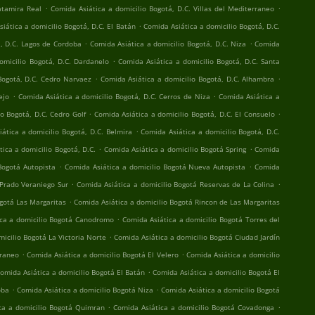
.
.
atamira Real
Comida Asiática a domicilio Bogotá, D.C. Villas del Mediterraneo
.
iática a domicilio Bogotá, D.C. El Batán
Comida Asiática a domicilio Bogotá, D.C.
.
.
á, D.C. Lagos de Cordoba
Comida Asiática a domicilio Bogotá, D.C. Niza
Comida
.
omicilio Bogotá, D.C. Dardanelo
Comida Asiática a domicilio Bogotá, D.C. Santa
.
.
Bogotá, D.C. Cedro Narvaez
Comida Asiática a domicilio Bogotá, D.C. Alhambra
.
.
ejo
Comida Asiática a domicilio Bogotá, D.C. Cerros de Niza
Comida Asiática a
.
.
o Bogotá, D.C. Cedro Golf
Comida Asiática a domicilio Bogotá, D.C. El Consuelo
.
ática a domicilio Bogotá, D.C. Belmira
Comida Asiática a domicilio Bogotá, D.C.
.
.
ica a domicilio Bogotá, D.C.
Comida Asiática a domicilio Bogotá Spring
Comida
.
.
Bogotá Autopista
Comida Asiática a domicilio Bogotá Nueva Autopista
Comida
.
.
 Prado Veraniego Sur
Comida Asiática a domicilio Bogotá Reservas de La Colina
.
gotá Las Margaritas
Comida Asiática a domicilio Bogotá Rincon de Las Margaritas
.
ca a domicilio Bogotá Canodromo
Comida Asiática a domicilio Bogotá Torres del
.
icilio Bogotá La Victoria Norte
Comida Asiática a domicilio Bogotá Ciudad Jardín
.
.
rraneo
Comida Asiática a domicilio Bogotá El Velero
Comida Asiática a domicilio
.
omida Asiática a domicilio Bogotá El Batán
Comida Asiática a domicilio Bogotá El
.
.
oba
Comida Asiática a domicilio Bogotá Niza
Comida Asiática a domicilio Bogotá
.
.
ca a domicilio Bogotá Quimran
Comida Asiática a domicilio Bogotá Covadonga