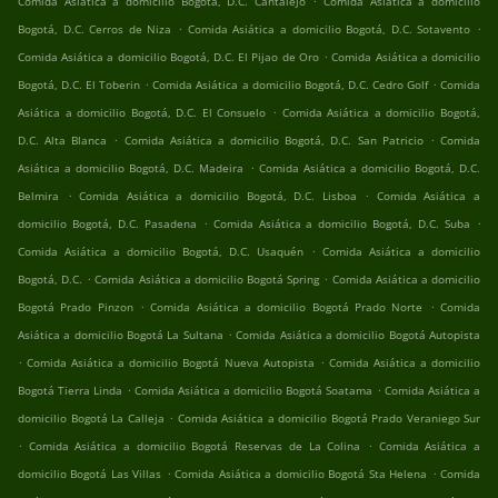
Comida Asiática a domicilio Bogotá, D.C. Cantalejo
Comida Asiática a domicilio
.
.
Bogotá, D.C. Cerros de Niza
Comida Asiática a domicilio Bogotá, D.C. Sotavento
.
Comida Asiática a domicilio Bogotá, D.C. El Pijao de Oro
Comida Asiática a domicilio
.
.
Bogotá, D.C. El Toberin
Comida Asiática a domicilio Bogotá, D.C. Cedro Golf
Comida
.
Asiática a domicilio Bogotá, D.C. El Consuelo
Comida Asiática a domicilio Bogotá,
.
.
D.C. Alta Blanca
Comida Asiática a domicilio Bogotá, D.C. San Patricio
Comida
.
Asiática a domicilio Bogotá, D.C. Madeira
Comida Asiática a domicilio Bogotá, D.C.
.
.
Belmira
Comida Asiática a domicilio Bogotá, D.C. Lisboa
Comida Asiática a
.
.
domicilio Bogotá, D.C. Pasadena
Comida Asiática a domicilio Bogotá, D.C. Suba
.
Comida Asiática a domicilio Bogotá, D.C. Usaquén
Comida Asiática a domicilio
.
.
Bogotá, D.C.
Comida Asiática a domicilio Bogotá Spring
Comida Asiática a domicilio
.
.
Bogotá Prado Pinzon
Comida Asiática a domicilio Bogotá Prado Norte
Comida
.
Asiática a domicilio Bogotá La Sultana
Comida Asiática a domicilio Bogotá Autopista
.
.
Comida Asiática a domicilio Bogotá Nueva Autopista
Comida Asiática a domicilio
.
.
Bogotá Tierra Linda
Comida Asiática a domicilio Bogotá Soatama
Comida Asiática a
.
domicilio Bogotá La Calleja
Comida Asiática a domicilio Bogotá Prado Veraniego Sur
.
.
Comida Asiática a domicilio Bogotá Reservas de La Colina
Comida Asiática a
.
.
domicilio Bogotá Las Villas
Comida Asiática a domicilio Bogotá Sta Helena
Comida