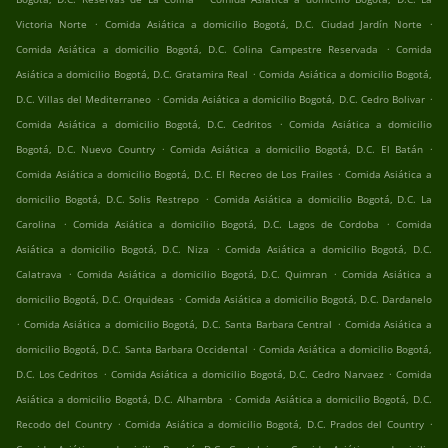
.
.
Victoria Norte
Comida Asiática a domicilio Bogotá, D.C. Ciudad Jardín Norte
.
Comida Asiática a domicilio Bogotá, D.C. Colina Campestre Reservada
Comida
.
Asiática a domicilio Bogotá, D.C. Gratamira Real
Comida Asiática a domicilio Bogotá,
.
.
D.C. Villas del Mediterraneo
Comida Asiática a domicilio Bogotá, D.C. Cedro Bolivar
.
Comida Asiática a domicilio Bogotá, D.C. Cedritos
Comida Asiática a domicilio
.
.
Bogotá, D.C. Nuevo Country
Comida Asiática a domicilio Bogotá, D.C. El Batán
.
Comida Asiática a domicilio Bogotá, D.C. El Recreo de Los Frailes
Comida Asiática a
.
domicilio Bogotá, D.C. Solis Restrepo
Comida Asiática a domicilio Bogotá, D.C. La
.
.
Carolina
Comida Asiática a domicilio Bogotá, D.C. Lagos de Cordoba
Comida
.
Asiática a domicilio Bogotá, D.C. Niza
Comida Asiática a domicilio Bogotá, D.C.
.
.
Calatrava
Comida Asiática a domicilio Bogotá, D.C. Quimran
Comida Asiática a
.
domicilio Bogotá, D.C. Orquideas
Comida Asiática a domicilio Bogotá, D.C. Dardanelo
.
.
Comida Asiática a domicilio Bogotá, D.C. Santa Barbara Central
Comida Asiática a
.
domicilio Bogotá, D.C. Santa Barbara Occidental
Comida Asiática a domicilio Bogotá,
.
.
D.C. Los Cedritos
Comida Asiática a domicilio Bogotá, D.C. Cedro Narvaez
Comida
.
Asiática a domicilio Bogotá, D.C. Alhambra
Comida Asiática a domicilio Bogotá, D.C.
.
.
Recodo del Country
Comida Asiática a domicilio Bogotá, D.C. Prados del Country
.