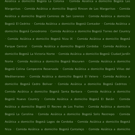
.
Asiática a domicilio Bogotá La Colonia
Comida Asiática a domicilio Bogotá Las
.
.
Margaritas
Comida Asiática a domicilio Bogotá Rincon de Las Margaritas
Comida
.
Asiática a domicilio Bogotá Caminos de San Lorenzo
Comida Asiática a domicilio
.
.
Bogotá El Cedrito
Comida Asiática a domicilio Bogotá Contador
Comida Asiática a
.
domicilio Bogotá Canodromo
Comida Asiática a domicilio Bogotá Torres del Country
.
.
Comida Asiática a domicilio Bogotá Niza IX
Comida Asiática a domicilio Bogotá
.
.
Parque Central
Comida Asiática a domicilio Bogotá Cordoba
Comida Asiática a
.
domicilio Bogotá La Victoria Norte
Comida Asiática a domicilio Bogotá Ciudad Jardín
.
.
Norte
Comida Asiática a domicilio Bogotá Mazuren
Comida Asiática a domicilio
.
Bogotá Colina Campestre Reservada
Comida Asiática a domicilio Bogotá Villas del
.
.
Mediterraneo
Comida Asiática a domicilio Bogotá El Velero
Comida Asiática a
.
.
domicilio Bogotá Cedro Bolivar
Comida Asiática a domicilio Bogotá Cedritos
.
Comida Asiática a domicilio Bogotá Santa Barbara
Comida Asiática a domicilio
.
.
Bogotá Nuevo Country
Comida Asiática a domicilio Bogotá El Batán
Comida
.
Asiática a domicilio Bogotá El Recreo de Los Frailes
Comida Asiática a domicilio
.
.
Bogotá La Carolina
Comida Asiática a domicilio Bogotá Solis Restrepo
Comida
.
Asiática a domicilio Bogotá Lagos de Cordoba
Comida Asiática a domicilio Bogotá
.
.
Niza
Comida Asiática a domicilio Bogotá Cantalejo
Comida Asiática a domicilio