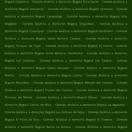
.
.
Bogotá Calatrava
Comida Asiática a domicilio Bogotá Niza Norte
Comida Asiática a
.
.
domicilio Bogotá Sotavento
Comida Asiática a domicilio Bogotá Quimran
Comida
.
Asiática a domicilio Bogotá Covadonga
Comida Asiática a domicilio Bogotá Villa
.
.
Magdala
Comida Asiática a domicilio Bogotá Orquideas
Comida Asiática a
.
.
domicilio Bogotá Calatayud
Comida Asiática a domicilio Bogotá Dardanelo
Comida
.
Asiática a domicilio Bogotá Santa Barbara Central
Comida Asiática a domicilio
.
.
Bogotá Parques de Capri
Comida Asiática a domicilio Bogotá El Cedral
Comida
.
Asiática a domicilio Bogotá Santa Barbara Occidental
Comida Asiática a domicilio
.
.
Bogotá Los Cedritos
Comida Asiática a domicilio Bogotá Los Cedros
Comida
.
Asiática a domicilio Bogotá Cedro Narvaez
Comida Asiática a domicilio Bogotá
.
.
Malibu
Comida Asiática a domicilio Bogotá Lisboa
Comida Asiática a domicilio
.
.
Bogotá Alhambra
Comida Asiática a domicilio Bogotá Recodo del Country
Comida
.
Asiática a domicilio Bogotá Prados del Country
Comida Asiática a domicilio Bogotá
.
.
Portales del Monte
Comida Asiática a domicilio Bogotá Gilmar
Comida Asiática a
.
.
domicilio Bogotá Cerros de Niza
Comida Asiática a domicilio Bogotá La Aguadita
.
Comida Asiática a domicilio Bogotá Las Colinas de Suba
Comida Asiática a domicilio
.
.
Bogotá El Pijao de Oro
Comida Asiática a domicilio Bogotá El Toberin
Comida
.
Asiática a domicilio Bogotá Barrio La Sonora
Comida Asiática a domicilio Bogotá