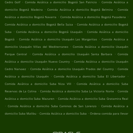
.
.
Cedro Golf
Comida Asiática a domicilio Bogotá San Patricio
Comida Asiática a
.
.
domicilio Bogotá Madeira
Comida Asiática a domicilio Bogotá Belmira
Comida
.
.
Asiática a domicilio Bogotá Navarra
Comida Asiática a domicilio Bogotá Pasadena
.
Comida Asiática a domicilio Bogotá Bella Suiza
Comida Asiática a domicilio Bogotá
.
.
Suba
Comida Asiática a domicilio Bogotá Usaquén
Comida Asiática a domicilio
.
.
Bogotá
Comida Asiática a domicilio Usaquén Las Margaritas
Comida Asiática a
.
domicilio Usaquén Villas del Mediterraneo
Comida Asiática a domicilio Usaquén
.
.
Parque Central
Comida Asiática a domicilio Usaquén Santa Barbara
Comida
.
Asiática a domicilio Usaquén Nuevo Country
Comida Asiática a domicilio Usaquén
.
.
Cedro Narvaez
Comida Asiática a domicilio Usaquén Prados del Country
Comida
.
.
Asiática a domicilio Usaquén
Comida Asiática a domicilio Suba El Libertador
.
Comida Asiática a domicilio Suba Niza VIII
Comida Asiática a domicilio Suba
.
.
Reservas de La Colina
Comida Asiática a domicilio Suba La Victoria Norte
Comida
.
Asiática a domicilio Suba Mazuren
Comida Asiática a domicilio Suba Gratamira Real
.
.
Comida Asiática a domicilio Suba Caminos de San Lorenzo
Comida Asiática a
.
.
domicilio Suba Malibu
Comida Asiática a domicilio Suba
Ordena comida para llevar