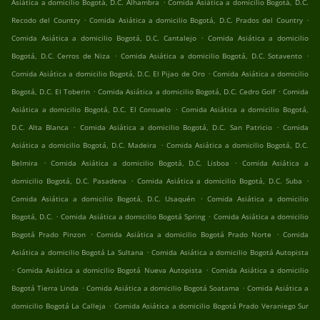
.
Asiática a domicilio Bogotá, D.C. Alhambra
Comida Asiática a domicilio Bogotá, D.C.
.
.
Recodo del Country
Comida Asiática a domicilio Bogotá, D.C. Prados del Country
.
Comida Asiática a domicilio Bogotá, D.C. Cantalejo
Comida Asiática a domicilio
.
.
Bogotá, D.C. Cerros de Niza
Comida Asiática a domicilio Bogotá, D.C. Sotavento
.
Comida Asiática a domicilio Bogotá, D.C. El Pijao de Oro
Comida Asiática a domicilio
.
.
Bogotá, D.C. El Toberin
Comida Asiática a domicilio Bogotá, D.C. Cedro Golf
Comida
.
Asiática a domicilio Bogotá, D.C. El Consuelo
Comida Asiática a domicilio Bogotá,
.
.
D.C. Alta Blanca
Comida Asiática a domicilio Bogotá, D.C. San Patricio
Comida
.
Asiática a domicilio Bogotá, D.C. Madeira
Comida Asiática a domicilio Bogotá, D.C.
.
.
Belmira
Comida Asiática a domicilio Bogotá, D.C. Lisboa
Comida Asiática a
.
.
domicilio Bogotá, D.C. Pasadena
Comida Asiática a domicilio Bogotá, D.C. Suba
.
Comida Asiática a domicilio Bogotá, D.C. Usaquén
Comida Asiática a domicilio
.
.
Bogotá, D.C.
Comida Asiática a domicilio Bogotá Spring
Comida Asiática a domicilio
.
.
Bogotá Prado Pinzon
Comida Asiática a domicilio Bogotá Prado Norte
Comida
.
Asiática a domicilio Bogotá La Sultana
Comida Asiática a domicilio Bogotá Autopista
.
.
Comida Asiática a domicilio Bogotá Nueva Autopista
Comida Asiática a domicilio
.
.
Bogotá Tierra Linda
Comida Asiática a domicilio Bogotá Soatama
Comida Asiática a
.
domicilio Bogotá La Calleja
Comida Asiática a domicilio Bogotá Prado Veraniego Sur