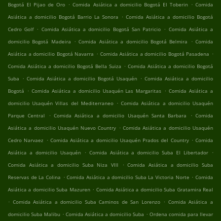
.
.
Bogotá El Pijao de Oro
Comida Asiática a domicilio Bogotá El Toberin
Comida
.
Asiática a domicilio Bogotá Barrio La Sonora
Comida Asiática a domicilio Bogotá
.
.
Cedro Golf
Comida Asiática a domicilio Bogotá San Patricio
Comida Asiática a
.
.
domicilio Bogotá Madeira
Comida Asiática a domicilio Bogotá Belmira
Comida
.
.
Asiática a domicilio Bogotá Navarra
Comida Asiática a domicilio Bogotá Pasadena
.
Comida Asiática a domicilio Bogotá Bella Suiza
Comida Asiática a domicilio Bogotá
.
.
Suba
Comida Asiática a domicilio Bogotá Usaquén
Comida Asiática a domicilio
.
.
Bogotá
Comida Asiática a domicilio Usaquén Las Margaritas
Comida Asiática a
.
domicilio Usaquén Villas del Mediterraneo
Comida Asiática a domicilio Usaquén
.
.
Parque Central
Comida Asiática a domicilio Usaquén Santa Barbara
Comida
.
Asiática a domicilio Usaquén Nuevo Country
Comida Asiática a domicilio Usaquén
.
.
Cedro Narvaez
Comida Asiática a domicilio Usaquén Prados del Country
Comida
.
.
Asiática a domicilio Usaquén
Comida Asiática a domicilio Suba El Libertador
.
Comida Asiática a domicilio Suba Niza VIII
Comida Asiática a domicilio Suba
.
.
Reservas de La Colina
Comida Asiática a domicilio Suba La Victoria Norte
Comida
.
Asiática a domicilio Suba Mazuren
Comida Asiática a domicilio Suba Gratamira Real
.
.
Comida Asiática a domicilio Suba Caminos de San Lorenzo
Comida Asiática a
.
.
domicilio Suba Malibu
Comida Asiática a domicilio Suba
Ordena comida para llevar