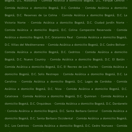
Bogotá, D.C. Atabanza
Comida Asiática a domicilio Bogotá, D.C. Parque Central
.
Comida Asiática a domicilio Bogotá, D.C. Cordoba
Comida Asiática a domicilio
.
Bogotá, D.C. Reservas de La Colina
Comida Asiática a domicilio Bogotá, D.C. La
.
.
Victoria Norte
Comida Asiática a domicilio Bogotá, D.C. Ciudad Jardín Norte
.
Comida Asiática a domicilio Bogotá, D.C. Colina Campestre Reservada
Comida
.
Asiática a domicilio Bogotá, D.C. Gratamira Real
Comida Asiática a domicilio Bogotá,
.
.
D.C. Villas del Mediterraneo
Comida Asiática a domicilio Bogotá, D.C. Cedro Bolivar
.
Comida Asiática a domicilio Bogotá, D.C. Cedritos
Comida Asiática a domicilio
.
.
Bogotá, D.C. Nuevo Country
Comida Asiática a domicilio Bogotá, D.C. El Batán
.
Comida Asiática a domicilio Bogotá, D.C. El Recreo de Los Frailes
Comida Asiática a
.
domicilio Bogotá, D.C. Solis Restrepo
Comida Asiática a domicilio Bogotá, D.C. La
.
.
Carolina
Comida Asiática a domicilio Bogotá, D.C. Lagos de Cordoba
Comida
.
Asiática a domicilio Bogotá, D.C. Niza
Comida Asiática a domicilio Bogotá, D.C.
.
.
Calatrava
Comida Asiática a domicilio Bogotá, D.C. Quimran
Comida Asiática a
.
domicilio Bogotá, D.C. Orquideas
Comida Asiática a domicilio Bogotá, D.C. Dardanelo
.
.
Comida Asiática a domicilio Bogotá, D.C. Santa Barbara Central
Comida Asiática a
.
domicilio Bogotá, D.C. Santa Barbara Occidental
Comida Asiática a domicilio Bogotá,
.
.
D.C. Los Cedritos
Comida Asiática a domicilio Bogotá, D.C. Cedro Narvaez
Comida