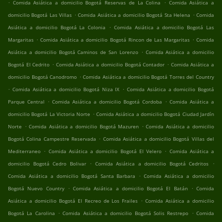
.
.
Comida Asiática a domicilio Bogotá Reservas de La Colina
Comida Asiática a
.
.
domicilio Bogotá Las Villas
Comida Asiática a domicilio Bogotá Sta Helena
Comida
.
Asiática a domicilio Bogotá La Colonia
Comida Asiática a domicilio Bogotá Las
.
.
Margaritas
Comida Asiática a domicilio Bogotá Rincon de Las Margaritas
Comida
.
Asiática a domicilio Bogotá Caminos de San Lorenzo
Comida Asiática a domicilio
.
.
Bogotá El Cedrito
Comida Asiática a domicilio Bogotá Contador
Comida Asiática a
.
domicilio Bogotá Canodromo
Comida Asiática a domicilio Bogotá Torres del Country
.
.
Comida Asiática a domicilio Bogotá Niza IX
Comida Asiática a domicilio Bogotá
.
.
Parque Central
Comida Asiática a domicilio Bogotá Cordoba
Comida Asiática a
.
domicilio Bogotá La Victoria Norte
Comida Asiática a domicilio Bogotá Ciudad Jardín
.
.
Norte
Comida Asiática a domicilio Bogotá Mazuren
Comida Asiática a domicilio
.
Bogotá Colina Campestre Reservada
Comida Asiática a domicilio Bogotá Villas del
.
.
Mediterraneo
Comida Asiática a domicilio Bogotá El Velero
Comida Asiática a
.
.
domicilio Bogotá Cedro Bolivar
Comida Asiática a domicilio Bogotá Cedritos
.
Comida Asiática a domicilio Bogotá Santa Barbara
Comida Asiática a domicilio
.
.
Bogotá Nuevo Country
Comida Asiática a domicilio Bogotá El Batán
Comida
.
Asiática a domicilio Bogotá El Recreo de Los Frailes
Comida Asiática a domicilio
.
.
Bogotá La Carolina
Comida Asiática a domicilio Bogotá Solis Restrepo
Comida