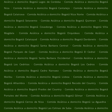
.
Asiática a domicilio Bogotá Lagos de Cordoba
Comida Asiática a domicilio Bogotá
.
.
Niza
Comida Asiática a domicilio Bogotá Cantalejo
Comida Asiática a domicilio
.
.
Bogotá Calatrava
Comida Asiática a domicilio Bogotá Niza Norte
Comida Asiática a
.
.
domicilio Bogotá Sotavento
Comida Asiática a domicilio Bogotá Quimran
Comida
.
Asiática a domicilio Bogotá Covadonga
Comida Asiática a domicilio Bogotá Villa
.
.
Magdala
Comida Asiática a domicilio Bogotá Orquideas
Comida Asiática a
.
.
domicilio Bogotá Calatayud
Comida Asiática a domicilio Bogotá Dardanelo
Comida
.
Asiática a domicilio Bogotá Santa Barbara Central
Comida Asiática a domicilio
.
.
Bogotá Parques de Capri
Comida Asiática a domicilio Bogotá El Cedral
Comida
.
Asiática a domicilio Bogotá Santa Barbara Occidental
Comida Asiática a domicilio
.
.
Bogotá Los Cedritos
Comida Asiática a domicilio Bogotá Los Cedros
Comida
.
Asiática a domicilio Bogotá Cedro Narvaez
Comida Asiática a domicilio Bogotá
.
.
Malibu
Comida Asiática a domicilio Bogotá Lisboa
Comida Asiática a domicilio
.
.
Bogotá Alhambra
Comida Asiática a domicilio Bogotá Recodo del Country
Comida
.
Asiática a domicilio Bogotá Prados del Country
Comida Asiática a domicilio Bogotá
.
.
Portales del Monte
Comida Asiática a domicilio Bogotá Gilmar
Comida Asiática a
.
.
domicilio Bogotá Cerros de Niza
Comida Asiática a domicilio Bogotá La Aguadita
.
Comida Asiática a domicilio Bogotá Las Colinas de Suba
Comida Asiática a domicilio