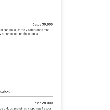
30.900
Desde 30.900 COP
Desde
ntal con pollo, carne y camarones más
y amarillo, pimentón, cebolla,
 sabor.
28.900
Desde 28.900 COP
Desde
de caldos, proteínas y toppings frescos