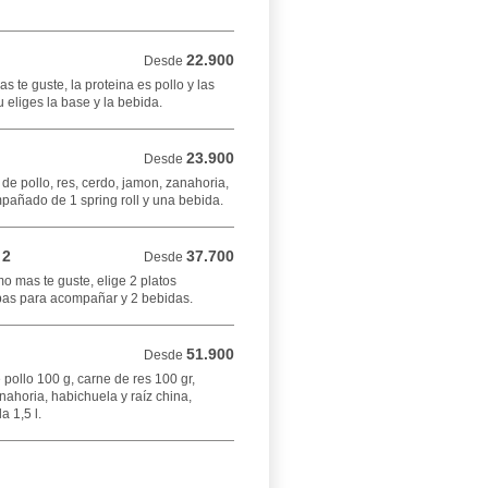
22.900
Desde 22.900 COP
Desde
 te guste, la proteina es pollo y las
u eliges la base y la bebida.
23.900
Desde 23.900 COP
Desde
de pollo, res, cerdo, jamon, zanahoria,
mpañado de 1 spring roll y una bebida.
 2
37.700
Desde 37.700 COP
Desde
 mas te guste, elige 2 platos
apas para acompañar y 2 bebidas.
51.900
Desde 51.900 COP
Desde
 pollo 100 g, carne de res 100 gr,
nahoria, habichuela y raíz china,
 1,5 l.