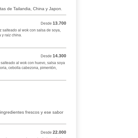
tas de Tailandia, China y Japon.
13.700
Desde 13.700 COP
Desde
 salteado al wok con salsa de soya,
 y raiz china.
14.300
Desde 14.300 COP
Desde
 salteado al wok con huevo, salsa soya
oria, cebolla cabezona, pimentón,
 ingredientes frescos y ese sabor
22.000
Desde 22.000 COP
Desde