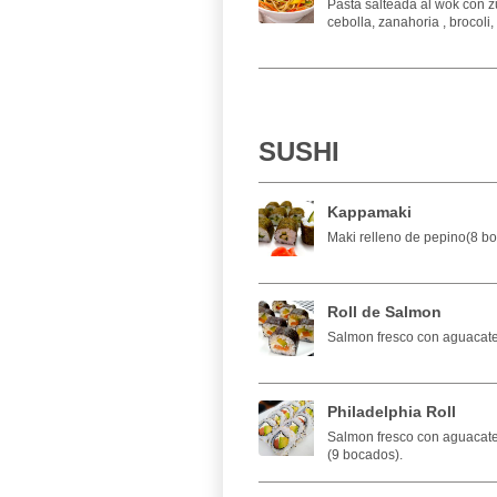
Pasta salteada al wok con z
cebolla, zanahoria , brocoli,
SUSHI
Kappamaki
Maki relleno de pepino(8 b
Roll de Salmon
Salmon fresco con aguacate
Philadelphia Roll
Salmon fresco con aguacate,
(9 bocados).