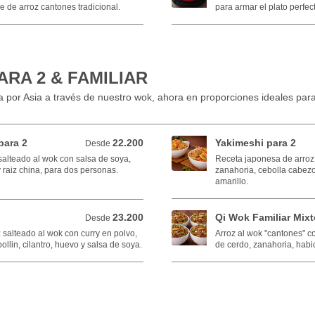
 de arroz cantones tradicional.
para armar el plato perfec
RA 2 & FAMILIAR
 por Asia a través de nuestro wok, ahora en proporciones ideales para 
para 2
22.200
Yakimeshi para 2
Desde 22.200 COP
Desde
alteado al wok con salsa de soya,
Receta japonesa de arroz 
 raiz china, para dos personas.
zanahoria, cebolla cabezo
amarillo.
23.200
Qi Wok Familiar Mixt
Desde 23.200 COP
Desde
 salteado al wok con curry en polvo,
Arroz al wok "cantones" co
llin, cilantro, huevo y salsa de soya.
de cerdo, zanahoria, habi