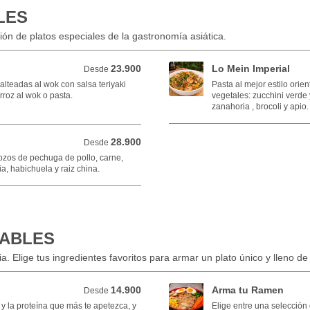
LES
ión de platos especiales de la gastronomía asiática.
23.900
Lo Mein Imperial
Desde 23.900 COP
Desde
alteadas al wok con salsa teriyaki
Pasta al mejor estilo orie
roz al wok o pasta.
vegetales: zucchini verde 
zanahoria , brocoli y apio.
28.900
Desde 28.900 COP
Desde
rozos de pechuga de pollo, carne,
, habichuela y raiz china.
ABLES
ia. Elige tus ingredientes favoritos para armar un plato único y lleno de
14.900
Arma tu Ramen
Desde 14.900 COP
Desde
s y la proteína que más te apetezca, y
Elige entre una selección 