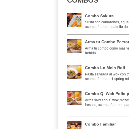
COMBOS
Combo Sakura
Sushi con camarones, agua
acompañado de palmito de 
Arma tu Combo Perso
Arma tu combo como mas te g
bebida.
Combo Lo Mein Roll
Pasta salteada al wok con tr
acompañado de 1 spring roll
Combo Qi Wok Pollo p
Arroz salteado al wok, troz
frescos, acompañado de pap
Combo Familiar