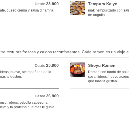
23.900
Tempura Kaiyo
Desde 23.900 COP
Desde
te, queso crema y salsa dinamita.
maki tempurizado con sal
de anguila.
ntre texturas frescas y caldos reconfortantes. Cada ramen es un viaje a
25.900
Shoyu Ramen
Desde 25.900 COP
Desde
fideos, huevo, acompañado de la
Ramen con fondo de pollo
mas te gusten.
soya, fideos, huevo acomp
que mas te gusten.
26.900
Desde 26.900 COP
Desde
iso, fideos, cebolla cabezona,
uevo y la proteina que mas te guste.