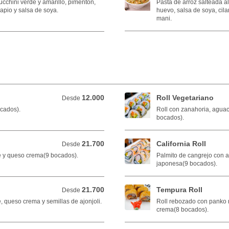
ucchini verde y amarillo, pimentón,
Pasta de arroz salteada a
 apio y salsa de soya.
huevo, salsa de soya, cilan
mani.
12.000
Roll Vegetariano
Desde 12.000 COP
Desde
ocados).
Roll con zanahoria, agua
bocados).
21.700
California Roll
Desde 21.700 COP
Desde
 y queso crema(9 bocados).
Palmito de cangrejo con 
japonesa(9 bocados).
21.700
Tempura Roll
Desde 21.700 COP
Desde
 queso crema y semillas de ajonjoli.
Roll rebozado con panko 
crema(8 bocados).