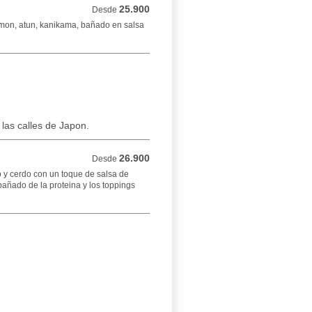
25.900
Desde 25.900 COP
Desde
mon, atun, kanikama, bañado en salsa
 las calles de Japon.
26.900
Desde 26.900 COP
Desde
 y cerdo con un toque de salsa de
añado de la proteina y los toppings