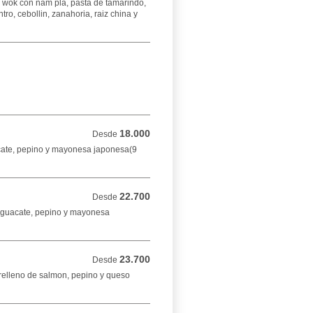
l wok con nam pla, pasta de tamarindo,
tro, cebollin, zanahoria, raiz china y
18.000
Desde 18.000 COP
Desde
cate, pepino y mayonesa japonesa(9
22.700
Desde 22.700 COP
Desde
aguacate, pepino y mayonesa
23.700
Desde 23.700 COP
Desde
relleno de salmon, pepino y queso