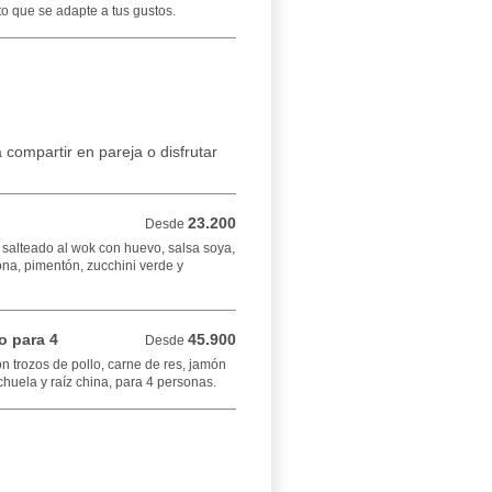
to que se adapte a tus gustos.
compartir en pareja o disfrutar
23.200
Desde 23.200 COP
Desde
salteado al wok con huevo, salsa soya,
na, pimentón, zucchini verde y
o para 4
45.900
Desde 45.900 COP
Desde
n trozos de pollo, carne de res, jamón
chuela y raíz china, para 4 personas.