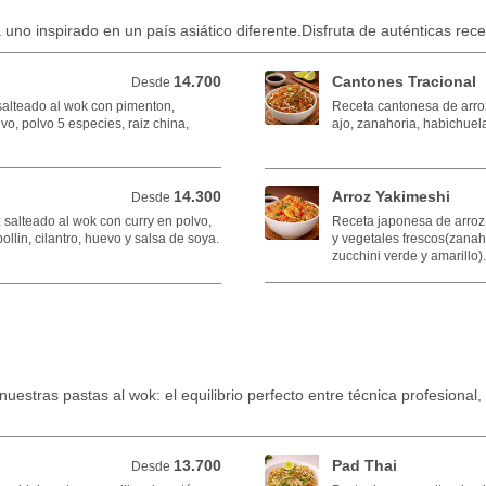
uno inspirado en un país asiático diferente.Disfruta de auténticas rece
14.700
Cantones Tracional
Desde 14.700 COP
Desde
salteado al wok con pimenton,
Receta cantonesa de arroz
vo, polvo 5 especies, raiz china,
ajo, zanahoria, habichuela
14.300
Arroz Yakimeshi
Desde 14.300 COP
Desde
 salteado al wok con curry en polvo,
Receta japonesa de arroz
llin, cilantro, huevo y salsa de soya.
y vegetales frescos(zanah
zucchini verde y amarillo).
uestras pastas al wok: el equilibrio perfecto entre técnica profesional,
13.700
Pad Thai
Desde 13.700 COP
Desde