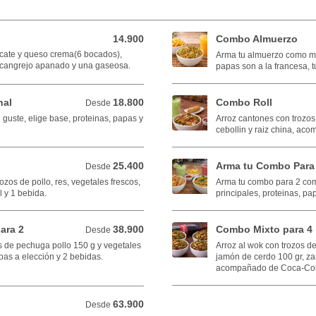
14.900
Combo Almuerzo
14.900 COP
cate y queso crema(6 bocados),
Arma tu almuerzo como mas
cangrejo apanado y una gaseosa.
papas son a la francesa, t
nal
18.800
Combo Roll
Desde 18.800 COP
Desde
uste, elige base, proteinas, papas y
Arroz cantones con trozos 
cebollin y raiz china, aco
25.400
Arma tu Combo Para
Desde 25.400 COP
Desde
ozos de pollo, res, vegetales frescos,
Arma tu combo para 2 como
 y 1 bebida.
principales, proteinas, p
ara 2
38.900
Combo Mixto para 4
Desde 38.900 COP
Desde
os de pechuga pollo 150 g y vegetales
Arroz al wok con trozos de
as a elección y 2 bebidas.
jamón de cerdo 100 gr, za
acompañado de Coca-Cola
63.900
Desde 63.900 COP
Desde