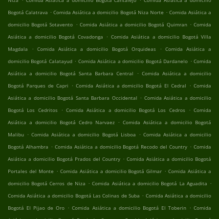
Niza
Comida Asiática a domicilio Bogotá Cantalejo
Comida Asiática a domicilio
.
.
Bogotá Calatrava
Comida Asiática a domicilio Bogotá Niza Norte
Comida Asiática a
.
.
domicilio Bogotá Sotavento
Comida Asiática a domicilio Bogotá Quimran
Comida
.
Asiática a domicilio Bogotá Covadonga
Comida Asiática a domicilio Bogotá Villa
.
.
Magdala
Comida Asiática a domicilio Bogotá Orquideas
Comida Asiática a
.
.
domicilio Bogotá Calatayud
Comida Asiática a domicilio Bogotá Dardanelo
Comida
.
Asiática a domicilio Bogotá Santa Barbara Central
Comida Asiática a domicilio
.
.
Bogotá Parques de Capri
Comida Asiática a domicilio Bogotá El Cedral
Comida
.
Asiática a domicilio Bogotá Santa Barbara Occidental
Comida Asiática a domicilio
.
.
Bogotá Los Cedritos
Comida Asiática a domicilio Bogotá Los Cedros
Comida
.
Asiática a domicilio Bogotá Cedro Narvaez
Comida Asiática a domicilio Bogotá
.
.
Malibu
Comida Asiática a domicilio Bogotá Lisboa
Comida Asiática a domicilio
.
.
Bogotá Alhambra
Comida Asiática a domicilio Bogotá Recodo del Country
Comida
.
Asiática a domicilio Bogotá Prados del Country
Comida Asiática a domicilio Bogotá
.
.
Portales del Monte
Comida Asiática a domicilio Bogotá Gilmar
Comida Asiática a
.
.
domicilio Bogotá Cerros de Niza
Comida Asiática a domicilio Bogotá La Aguadita
.
Comida Asiática a domicilio Bogotá Las Colinas de Suba
Comida Asiática a domicilio
.
.
Bogotá El Pijao de Oro
Comida Asiática a domicilio Bogotá El Toberin
Comida
.