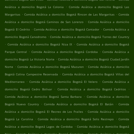
.
Asiática a domicilio Bogotá La Colonia
Comida Asiática a domicilio Bogotá Las
.
.
Margaritas
Comida Asiática a domicilio Bogotá Rincon de Las Margaritas
Comida
.
Asiática a domicilio Bogotá Caminos de San Lorenzo
Comida Asiática a domicilio
.
.
Bogotá El Cedrito
Comida Asiática a domicilio Bogotá Contador
Comida Asiática a
.
domicilio Bogotá Canodromo
Comida Asiática a domicilio Bogotá Torres del Country
.
.
Comida Asiática a domicilio Bogotá Niza IX
Comida Asiática a domicilio Bogotá
.
.
Parque Central
Comida Asiática a domicilio Bogotá Cordoba
Comida Asiática a
.
domicilio Bogotá La Victoria Norte
Comida Asiática a domicilio Bogotá Ciudad Jardín
.
.
Norte
Comida Asiática a domicilio Bogotá Mazuren
Comida Asiática a domicilio
.
Bogotá Colina Campestre Reservada
Comida Asiática a domicilio Bogotá Villas del
.
.
Mediterraneo
Comida Asiática a domicilio Bogotá El Velero
Comida Asiática a
.
.
domicilio Bogotá Cedro Bolivar
Comida Asiática a domicilio Bogotá Cedritos
.
Comida Asiática a domicilio Bogotá Santa Barbara
Comida Asiática a domicilio
.
.
Bogotá Nuevo Country
Comida Asiática a domicilio Bogotá El Batán
Comida
.
Asiática a domicilio Bogotá El Recreo de Los Frailes
Comida Asiática a domicilio
.
.
Bogotá La Carolina
Comida Asiática a domicilio Bogotá Solis Restrepo
Comida
.
Asiática a domicilio Bogotá Lagos de Cordoba
Comida Asiática a domicilio Bogotá
.
.