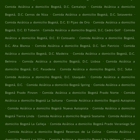
.
Comida Asiática a domicilio Bogotá, D.C. Cantalejo
Comida Asiática a domicilio
.
.
Bogotá, D.C. Cerros de Niza
Comida Asiática a domicilio Bogotá, D.C. Sotavento
.
Comida Asiática a domicilio Bogotá, D.C. El Pijao de Oro
Comida Asiática a domicilio
.
.
Bogotá, D.C. El Toberin
Comida Asiática a domicilio Bogotá, D.C. Cedro Golf
Comida
.
Asiática a domicilio Bogotá, D.C. El Consuelo
Comida Asiática a domicilio Bogotá,
.
.
D.C. Alta Blanca
Comida Asiática a domicilio Bogotá, D.C. San Patricio
Comida
.
Asiática a domicilio Bogotá, D.C. Madeira
Comida Asiática a domicilio Bogotá, D.C.
.
.
Belmira
Comida Asiática a domicilio Bogotá, D.C. Lisboa
Comida Asiática a
.
.
domicilio Bogotá, D.C. Pasadena
Comida Asiática a domicilio Bogotá, D.C. Suba
.
Comida Asiática a domicilio Bogotá, D.C. Usaquén
Comida Asiática a domicilio
.
.
Bogotá, D.C.
Comida Asiática a domicilio Bogotá Spring
Comida Asiática a domicilio
.
.
Bogotá Prado Pinzon
Comida Asiática a domicilio Bogotá Prado Norte
Comida
.
Asiática a domicilio Bogotá La Sultana
Comida Asiática a domicilio Bogotá Autopista
.
.
Comida Asiática a domicilio Bogotá Nueva Autopista
Comida Asiática a domicilio
.
.
Bogotá Tierra Linda
Comida Asiática a domicilio Bogotá Soatama
Comida Asiática a
.
domicilio Bogotá La Calleja
Comida Asiática a domicilio Bogotá Prado Veraniego Sur
.
.
Comida Asiática a domicilio Bogotá Reservas de La Colina
Comida Asiática a
.
.
domicilio Bogotá Las Villas
Comida Asiática a domicilio Bogotá Sta Helena
Comida