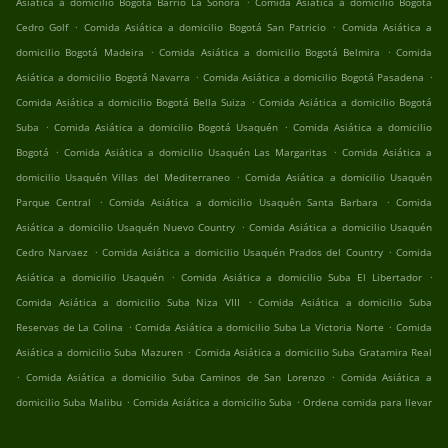
Asiática a domicilio Bogotá Barrio La Sonora
Comida Asiática a domicilio Bogotá
.
.
Cedro Golf
Comida Asiática a domicilio Bogotá San Patricio
Comida Asiática a
.
.
domicilio Bogotá Madeira
Comida Asiática a domicilio Bogotá Belmira
Comida
.
.
Asiática a domicilio Bogotá Navarra
Comida Asiática a domicilio Bogotá Pasadena
.
Comida Asiática a domicilio Bogotá Bella Suiza
Comida Asiática a domicilio Bogotá
.
.
Suba
Comida Asiática a domicilio Bogotá Usaquén
Comida Asiática a domicilio
.
.
Bogotá
Comida Asiática a domicilio Usaquén Las Margaritas
Comida Asiática a
.
domicilio Usaquén Villas del Mediterraneo
Comida Asiática a domicilio Usaquén
.
.
Parque Central
Comida Asiática a domicilio Usaquén Santa Barbara
Comida
.
Asiática a domicilio Usaquén Nuevo Country
Comida Asiática a domicilio Usaquén
.
.
Cedro Narvaez
Comida Asiática a domicilio Usaquén Prados del Country
Comida
.
.
Asiática a domicilio Usaquén
Comida Asiática a domicilio Suba El Libertador
.
Comida Asiática a domicilio Suba Niza VIII
Comida Asiática a domicilio Suba
.
.
Reservas de La Colina
Comida Asiática a domicilio Suba La Victoria Norte
Comida
.
Asiática a domicilio Suba Mazuren
Comida Asiática a domicilio Suba Gratamira Real
.
.
Comida Asiática a domicilio Suba Caminos de San Lorenzo
Comida Asiática a
.
.
domicilio Suba Malibu
Comida Asiática a domicilio Suba
Ordena comida para llevar