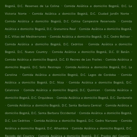
.
Bogotá, D.C. Reservas de La Colina
Comida Asiática a domicilio Bogotá, D.C. La
.
.
Victoria Norte
Comida Asiática a domicilio Bogotá, D.C. Ciudad Jardín Norte
.
Comida Asiática a domicilio Bogotá, D.C. Colina Campestre Reservada
Comida
.
Asiática a domicilio Bogotá, D.C. Gratamira Real
Comida Asiática a domicilio Bogotá,
.
.
D.C. Villas del Mediterraneo
Comida Asiática a domicilio Bogotá, D.C. Cedro Bolivar
.
Comida Asiática a domicilio Bogotá, D.C. Cedritos
Comida Asiática a domicilio
.
.
Bogotá, D.C. Nuevo Country
Comida Asiática a domicilio Bogotá, D.C. El Batán
.
Comida Asiática a domicilio Bogotá, D.C. El Recreo de Los Frailes
Comida Asiática a
.
domicilio Bogotá, D.C. Solis Restrepo
Comida Asiática a domicilio Bogotá, D.C. La
.
.
Carolina
Comida Asiática a domicilio Bogotá, D.C. Lagos de Cordoba
Comida
.
Asiática a domicilio Bogotá, D.C. Niza
Comida Asiática a domicilio Bogotá, D.C.
.
.
Calatrava
Comida Asiática a domicilio Bogotá, D.C. Quimran
Comida Asiática a
.
domicilio Bogotá, D.C. Orquideas
Comida Asiática a domicilio Bogotá, D.C. Dardanelo
.
.
Comida Asiática a domicilio Bogotá, D.C. Santa Barbara Central
Comida Asiática a
.
domicilio Bogotá, D.C. Santa Barbara Occidental
Comida Asiática a domicilio Bogotá,
.
.
D.C. Los Cedritos
Comida Asiática a domicilio Bogotá, D.C. Cedro Narvaez
Comida
.
Asiática a domicilio Bogotá, D.C. Alhambra
Comida Asiática a domicilio Bogotá, D.C.
.
.
Recodo del Country
Comida Asiática a domicilio Bogotá, D.C. Prados del Country