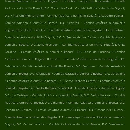
.
Comida Asiática a domicilio Bogotá, D.C. Colina Campestre Reservada
Comida
.
Asiática a domicilio Bogotá, D.C. Gratamira Real
Comida Asiática a domicilio Bogotá,
.
.
D.C. Villas del Mediterraneo
Comida Asiática a domicilio Bogotá, D.C. Cedro Bolivar
.
Comida Asiática a domicilio Bogotá, D.C. Cedritos
Comida Asiática a domicilio
.
.
Bogotá, D.C. Nuevo Country
Comida Asiática a domicilio Bogotá, D.C. El Batán
.
Comida Asiática a domicilio Bogotá, D.C. El Recreo de Los Frailes
Comida Asiática a
.
domicilio Bogotá, D.C. Solis Restrepo
Comida Asiática a domicilio Bogotá, D.C. La
.
.
Carolina
Comida Asiática a domicilio Bogotá, D.C. Lagos de Cordoba
Comida
.
Asiática a domicilio Bogotá, D.C. Niza
Comida Asiática a domicilio Bogotá, D.C.
.
.
Calatrava
Comida Asiática a domicilio Bogotá, D.C. Quimran
Comida Asiática a
.
domicilio Bogotá, D.C. Orquideas
Comida Asiática a domicilio Bogotá, D.C. Dardanelo
.
.
Comida Asiática a domicilio Bogotá, D.C. Santa Barbara Central
Comida Asiática a
.
domicilio Bogotá, D.C. Santa Barbara Occidental
Comida Asiática a domicilio Bogotá,
.
.
D.C. Los Cedritos
Comida Asiática a domicilio Bogotá, D.C. Cedro Narvaez
Comida
.
Asiática a domicilio Bogotá, D.C. Alhambra
Comida Asiática a domicilio Bogotá, D.C.
.
.
Recodo del Country
Comida Asiática a domicilio Bogotá, D.C. Prados del Country
.
Comida Asiática a domicilio Bogotá, D.C. Cantalejo
Comida Asiática a domicilio
.
.
Bogotá, D.C. Cerros de Niza
Comida Asiática a domicilio Bogotá, D.C. Sotavento