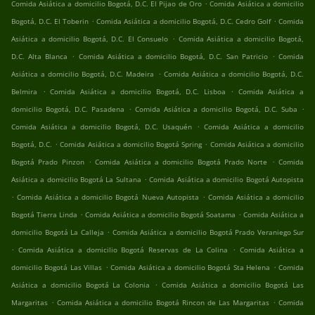
.
Comida Asiática a domicilio Bogotá, D.C. El Pijao de Oro
Comida Asiática a domicilio
.
.
Bogotá, D.C. El Toberin
Comida Asiática a domicilio Bogotá, D.C. Cedro Golf
Comida
.
Asiática a domicilio Bogotá, D.C. El Consuelo
Comida Asiática a domicilio Bogotá,
.
.
D.C. Alta Blanca
Comida Asiática a domicilio Bogotá, D.C. San Patricio
Comida
.
Asiática a domicilio Bogotá, D.C. Madeira
Comida Asiática a domicilio Bogotá, D.C.
.
.
Belmira
Comida Asiática a domicilio Bogotá, D.C. Lisboa
Comida Asiática a
.
.
domicilio Bogotá, D.C. Pasadena
Comida Asiática a domicilio Bogotá, D.C. Suba
.
Comida Asiática a domicilio Bogotá, D.C. Usaquén
Comida Asiática a domicilio
.
.
Bogotá, D.C.
Comida Asiática a domicilio Bogotá Spring
Comida Asiática a domicilio
.
.
Bogotá Prado Pinzon
Comida Asiática a domicilio Bogotá Prado Norte
Comida
.
Asiática a domicilio Bogotá La Sultana
Comida Asiática a domicilio Bogotá Autopista
.
.
Comida Asiática a domicilio Bogotá Nueva Autopista
Comida Asiática a domicilio
.
.
Bogotá Tierra Linda
Comida Asiática a domicilio Bogotá Soatama
Comida Asiática a
.
domicilio Bogotá La Calleja
Comida Asiática a domicilio Bogotá Prado Veraniego Sur
.
.
Comida Asiática a domicilio Bogotá Reservas de La Colina
Comida Asiática a
.
.
domicilio Bogotá Las Villas
Comida Asiática a domicilio Bogotá Sta Helena
Comida
.
Asiática a domicilio Bogotá La Colonia
Comida Asiática a domicilio Bogotá Las
.
.
Margaritas
Comida Asiática a domicilio Bogotá Rincon de Las Margaritas
Comida