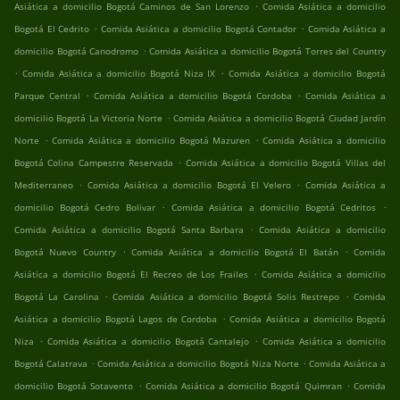
.
Asiática a domicilio Bogotá Caminos de San Lorenzo
Comida Asiática a domicilio
.
.
Bogotá El Cedrito
Comida Asiática a domicilio Bogotá Contador
Comida Asiática a
.
domicilio Bogotá Canodromo
Comida Asiática a domicilio Bogotá Torres del Country
.
.
Comida Asiática a domicilio Bogotá Niza IX
Comida Asiática a domicilio Bogotá
.
.
Parque Central
Comida Asiática a domicilio Bogotá Cordoba
Comida Asiática a
.
domicilio Bogotá La Victoria Norte
Comida Asiática a domicilio Bogotá Ciudad Jardín
.
.
Norte
Comida Asiática a domicilio Bogotá Mazuren
Comida Asiática a domicilio
.
Bogotá Colina Campestre Reservada
Comida Asiática a domicilio Bogotá Villas del
.
.
Mediterraneo
Comida Asiática a domicilio Bogotá El Velero
Comida Asiática a
.
.
domicilio Bogotá Cedro Bolivar
Comida Asiática a domicilio Bogotá Cedritos
.
Comida Asiática a domicilio Bogotá Santa Barbara
Comida Asiática a domicilio
.
.
Bogotá Nuevo Country
Comida Asiática a domicilio Bogotá El Batán
Comida
.
Asiática a domicilio Bogotá El Recreo de Los Frailes
Comida Asiática a domicilio
.
.
Bogotá La Carolina
Comida Asiática a domicilio Bogotá Solis Restrepo
Comida
.
Asiática a domicilio Bogotá Lagos de Cordoba
Comida Asiática a domicilio Bogotá
.
.
Niza
Comida Asiática a domicilio Bogotá Cantalejo
Comida Asiática a domicilio
.
.
Bogotá Calatrava
Comida Asiática a domicilio Bogotá Niza Norte
Comida Asiática a
.
.
domicilio Bogotá Sotavento
Comida Asiática a domicilio Bogotá Quimran
Comida