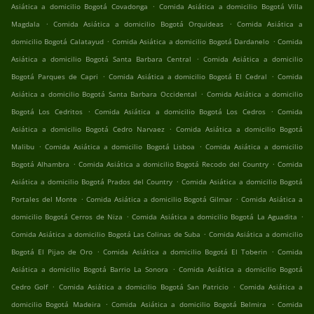
.
Asiática a domicilio Bogotá Covadonga
Comida Asiática a domicilio Bogotá Villa
.
.
Magdala
Comida Asiática a domicilio Bogotá Orquideas
Comida Asiática a
.
.
domicilio Bogotá Calatayud
Comida Asiática a domicilio Bogotá Dardanelo
Comida
.
Asiática a domicilio Bogotá Santa Barbara Central
Comida Asiática a domicilio
.
.
Bogotá Parques de Capri
Comida Asiática a domicilio Bogotá El Cedral
Comida
.
Asiática a domicilio Bogotá Santa Barbara Occidental
Comida Asiática a domicilio
.
.
Bogotá Los Cedritos
Comida Asiática a domicilio Bogotá Los Cedros
Comida
.
Asiática a domicilio Bogotá Cedro Narvaez
Comida Asiática a domicilio Bogotá
.
.
Malibu
Comida Asiática a domicilio Bogotá Lisboa
Comida Asiática a domicilio
.
.
Bogotá Alhambra
Comida Asiática a domicilio Bogotá Recodo del Country
Comida
.
Asiática a domicilio Bogotá Prados del Country
Comida Asiática a domicilio Bogotá
.
.
Portales del Monte
Comida Asiática a domicilio Bogotá Gilmar
Comida Asiática a
.
.
domicilio Bogotá Cerros de Niza
Comida Asiática a domicilio Bogotá La Aguadita
.
Comida Asiática a domicilio Bogotá Las Colinas de Suba
Comida Asiática a domicilio
.
.
Bogotá El Pijao de Oro
Comida Asiática a domicilio Bogotá El Toberin
Comida
.
Asiática a domicilio Bogotá Barrio La Sonora
Comida Asiática a domicilio Bogotá
.
.
Cedro Golf
Comida Asiática a domicilio Bogotá San Patricio
Comida Asiática a
.
.
domicilio Bogotá Madeira
Comida Asiática a domicilio Bogotá Belmira
Comida