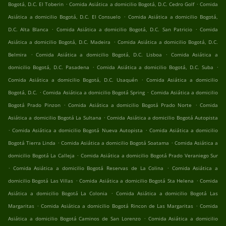
.
.
Bogotá, D.C. El Toberin
Comida Asiática a domicilio Bogotá, D.C. Cedro Golf
Comida
.
Asiática a domicilio Bogotá, D.C. El Consuelo
Comida Asiática a domicilio Bogotá,
.
.
D.C. Alta Blanca
Comida Asiática a domicilio Bogotá, D.C. San Patricio
Comida
.
Asiática a domicilio Bogotá, D.C. Madeira
Comida Asiática a domicilio Bogotá, D.C.
.
.
Belmira
Comida Asiática a domicilio Bogotá, D.C. Lisboa
Comida Asiática a
.
.
domicilio Bogotá, D.C. Pasadena
Comida Asiática a domicilio Bogotá, D.C. Suba
.
Comida Asiática a domicilio Bogotá, D.C. Usaquén
Comida Asiática a domicilio
.
.
Bogotá, D.C.
Comida Asiática a domicilio Bogotá Spring
Comida Asiática a domicilio
.
.
Bogotá Prado Pinzon
Comida Asiática a domicilio Bogotá Prado Norte
Comida
.
Asiática a domicilio Bogotá La Sultana
Comida Asiática a domicilio Bogotá Autopista
.
.
Comida Asiática a domicilio Bogotá Nueva Autopista
Comida Asiática a domicilio
.
.
Bogotá Tierra Linda
Comida Asiática a domicilio Bogotá Soatama
Comida Asiática a
.
domicilio Bogotá La Calleja
Comida Asiática a domicilio Bogotá Prado Veraniego Sur
.
.
Comida Asiática a domicilio Bogotá Reservas de La Colina
Comida Asiática a
.
.
domicilio Bogotá Las Villas
Comida Asiática a domicilio Bogotá Sta Helena
Comida
.
Asiática a domicilio Bogotá La Colonia
Comida Asiática a domicilio Bogotá Las
.
.
Margaritas
Comida Asiática a domicilio Bogotá Rincon de Las Margaritas
Comida
.
Asiática a domicilio Bogotá Caminos de San Lorenzo
Comida Asiática a domicilio