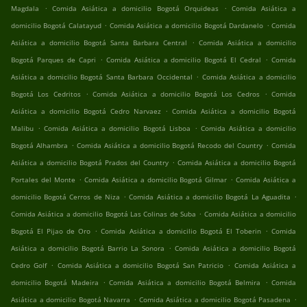
.
.
Magdala
Comida Asiática a domicilio Bogotá Orquideas
Comida Asiática a
.
.
domicilio Bogotá Calatayud
Comida Asiática a domicilio Bogotá Dardanelo
Comida
.
Asiática a domicilio Bogotá Santa Barbara Central
Comida Asiática a domicilio
.
.
Bogotá Parques de Capri
Comida Asiática a domicilio Bogotá El Cedral
Comida
.
Asiática a domicilio Bogotá Santa Barbara Occidental
Comida Asiática a domicilio
.
.
Bogotá Los Cedritos
Comida Asiática a domicilio Bogotá Los Cedros
Comida
.
Asiática a domicilio Bogotá Cedro Narvaez
Comida Asiática a domicilio Bogotá
.
.
Malibu
Comida Asiática a domicilio Bogotá Lisboa
Comida Asiática a domicilio
.
.
Bogotá Alhambra
Comida Asiática a domicilio Bogotá Recodo del Country
Comida
.
Asiática a domicilio Bogotá Prados del Country
Comida Asiática a domicilio Bogotá
.
.
Portales del Monte
Comida Asiática a domicilio Bogotá Gilmar
Comida Asiática a
.
.
domicilio Bogotá Cerros de Niza
Comida Asiática a domicilio Bogotá La Aguadita
.
Comida Asiática a domicilio Bogotá Las Colinas de Suba
Comida Asiática a domicilio
.
.
Bogotá El Pijao de Oro
Comida Asiática a domicilio Bogotá El Toberin
Comida
.
Asiática a domicilio Bogotá Barrio La Sonora
Comida Asiática a domicilio Bogotá
.
.
Cedro Golf
Comida Asiática a domicilio Bogotá San Patricio
Comida Asiática a
.
.
domicilio Bogotá Madeira
Comida Asiática a domicilio Bogotá Belmira
Comida
.
.
Asiática a domicilio Bogotá Navarra
Comida Asiática a domicilio Bogotá Pasadena