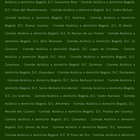
.
Asiática a domicilio Bogotá, D.C. Gratamira Real
Comida Asiática a domicilio Bogotá,
.
.
D.C. Villas del Mediterraneo
Comida Asiática a domicilio Bogotá, D.C. Cedro Bolivar
.
Comida Asiática a domicilio Bogotá, D.C. Cedritos
Comida Asiática a domicilio
.
.
Bogotá, D.C. Nuevo Country
Comida Asiática a domicilio Bogotá, D.C. El Batán
.
Comida Asiática a domicilio Bogotá, D.C. El Recreo de Los Frailes
Comida Asiática a
.
domicilio Bogotá, D.C. Solis Restrepo
Comida Asiática a domicilio Bogotá, D.C. La
.
.
Carolina
Comida Asiática a domicilio Bogotá, D.C. Lagos de Cordoba
Comida
.
Asiática a domicilio Bogotá, D.C. Niza
Comida Asiática a domicilio Bogotá, D.C.
.
.
Calatrava
Comida Asiática a domicilio Bogotá, D.C. Quimran
Comida Asiática a
.
domicilio Bogotá, D.C. Orquideas
Comida Asiática a domicilio Bogotá, D.C. Dardanelo
.
.
Comida Asiática a domicilio Bogotá, D.C. Santa Barbara Central
Comida Asiática a
.
domicilio Bogotá, D.C. Santa Barbara Occidental
Comida Asiática a domicilio Bogotá,
.
.
D.C. Los Cedritos
Comida Asiática a domicilio Bogotá, D.C. Cedro Narvaez
Comida
.
Asiática a domicilio Bogotá, D.C. Alhambra
Comida Asiática a domicilio Bogotá, D.C.
.
.
Recodo del Country
Comida Asiática a domicilio Bogotá, D.C. Prados del Country
.
Comida Asiática a domicilio Bogotá, D.C. Cantalejo
Comida Asiática a domicilio
.
.
Bogotá, D.C. Cerros de Niza
Comida Asiática a domicilio Bogotá, D.C. Sotavento
.
Comida Asiática a domicilio Bogotá, D.C. El Pijao de Oro
Comida Asiática a domicilio