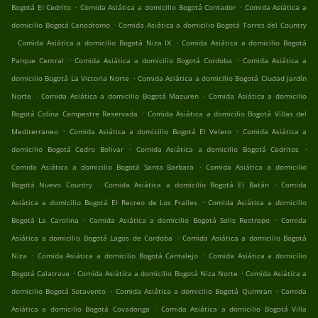
.
.
Bogotá El Cedrito
Comida Asiática a domicilio Bogotá Contador
Comida Asiática a
.
domicilio Bogotá Canodromo
Comida Asiática a domicilio Bogotá Torres del Country
.
.
Comida Asiática a domicilio Bogotá Niza IX
Comida Asiática a domicilio Bogotá
.
.
Parque Central
Comida Asiática a domicilio Bogotá Cordoba
Comida Asiática a
.
domicilio Bogotá La Victoria Norte
Comida Asiática a domicilio Bogotá Ciudad Jardín
.
.
Norte
Comida Asiática a domicilio Bogotá Mazuren
Comida Asiática a domicilio
.
Bogotá Colina Campestre Reservada
Comida Asiática a domicilio Bogotá Villas del
.
.
Mediterraneo
Comida Asiática a domicilio Bogotá El Velero
Comida Asiática a
.
.
domicilio Bogotá Cedro Bolivar
Comida Asiática a domicilio Bogotá Cedritos
.
Comida Asiática a domicilio Bogotá Santa Barbara
Comida Asiática a domicilio
.
.
Bogotá Nuevo Country
Comida Asiática a domicilio Bogotá El Batán
Comida
.
Asiática a domicilio Bogotá El Recreo de Los Frailes
Comida Asiática a domicilio
.
.
Bogotá La Carolina
Comida Asiática a domicilio Bogotá Solis Restrepo
Comida
.
Asiática a domicilio Bogotá Lagos de Cordoba
Comida Asiática a domicilio Bogotá
.
.
Niza
Comida Asiática a domicilio Bogotá Cantalejo
Comida Asiática a domicilio
.
.
Bogotá Calatrava
Comida Asiática a domicilio Bogotá Niza Norte
Comida Asiática a
.
.
domicilio Bogotá Sotavento
Comida Asiática a domicilio Bogotá Quimran
Comida
.
Asiática a domicilio Bogotá Covadonga
Comida Asiática a domicilio Bogotá Villa