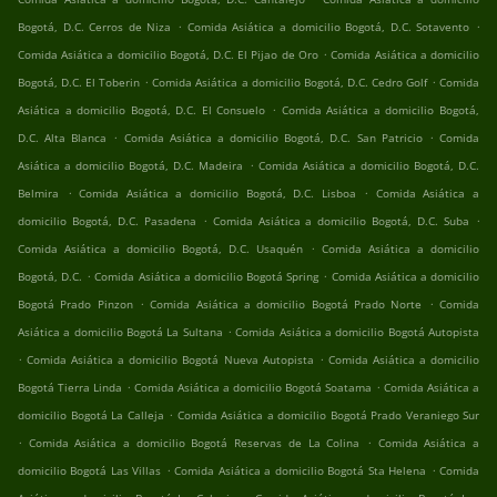
.
.
Bogotá, D.C. Cerros de Niza
Comida Asiática a domicilio Bogotá, D.C. Sotavento
.
Comida Asiática a domicilio Bogotá, D.C. El Pijao de Oro
Comida Asiática a domicilio
.
.
Bogotá, D.C. El Toberin
Comida Asiática a domicilio Bogotá, D.C. Cedro Golf
Comida
.
Asiática a domicilio Bogotá, D.C. El Consuelo
Comida Asiática a domicilio Bogotá,
.
.
D.C. Alta Blanca
Comida Asiática a domicilio Bogotá, D.C. San Patricio
Comida
.
Asiática a domicilio Bogotá, D.C. Madeira
Comida Asiática a domicilio Bogotá, D.C.
.
.
Belmira
Comida Asiática a domicilio Bogotá, D.C. Lisboa
Comida Asiática a
.
.
domicilio Bogotá, D.C. Pasadena
Comida Asiática a domicilio Bogotá, D.C. Suba
.
Comida Asiática a domicilio Bogotá, D.C. Usaquén
Comida Asiática a domicilio
.
.
Bogotá, D.C.
Comida Asiática a domicilio Bogotá Spring
Comida Asiática a domicilio
.
.
Bogotá Prado Pinzon
Comida Asiática a domicilio Bogotá Prado Norte
Comida
.
Asiática a domicilio Bogotá La Sultana
Comida Asiática a domicilio Bogotá Autopista
.
.
Comida Asiática a domicilio Bogotá Nueva Autopista
Comida Asiática a domicilio
.
.
Bogotá Tierra Linda
Comida Asiática a domicilio Bogotá Soatama
Comida Asiática a
.
domicilio Bogotá La Calleja
Comida Asiática a domicilio Bogotá Prado Veraniego Sur
.
.
Comida Asiática a domicilio Bogotá Reservas de La Colina
Comida Asiática a
.
.
domicilio Bogotá Las Villas
Comida Asiática a domicilio Bogotá Sta Helena
Comida
.