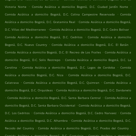
.
.
Victoria Norte
Comida Asiática a domicilio Bogotá, D.C. Ciudad Jardín Norte
.
Comida Asiática a domicilio Bogotá, D.C. Colina Campestre Reservada
Comida
.
Asiática a domicilio Bogotá, D.C. Gratamira Real
Comida Asiática a domicilio Bogotá,
.
.
D.C. Villas del Mediterraneo
Comida Asiática a domicilio Bogotá, D.C. Cedro Bolivar
.
Comida Asiática a domicilio Bogotá, D.C. Cedritos
Comida Asiática a domicilio
.
.
Bogotá, D.C. Nuevo Country
Comida Asiática a domicilio Bogotá, D.C. El Batán
.
Comida Asiática a domicilio Bogotá, D.C. El Recreo de Los Frailes
Comida Asiática a
.
domicilio Bogotá, D.C. Solis Restrepo
Comida Asiática a domicilio Bogotá, D.C. La
.
.
Carolina
Comida Asiática a domicilio Bogotá, D.C. Lagos de Cordoba
Comida
.
Asiática a domicilio Bogotá, D.C. Niza
Comida Asiática a domicilio Bogotá, D.C.
.
.
Calatrava
Comida Asiática a domicilio Bogotá, D.C. Quimran
Comida Asiática a
.
domicilio Bogotá, D.C. Orquideas
Comida Asiática a domicilio Bogotá, D.C. Dardanelo
.
.
Comida Asiática a domicilio Bogotá, D.C. Santa Barbara Central
Comida Asiática a
.
domicilio Bogotá, D.C. Santa Barbara Occidental
Comida Asiática a domicilio Bogotá,
.
.
D.C. Los Cedritos
Comida Asiática a domicilio Bogotá, D.C. Cedro Narvaez
Comida
.
Asiática a domicilio Bogotá, D.C. Alhambra
Comida Asiática a domicilio Bogotá, D.C.
.
.
Recodo del Country
Comida Asiática a domicilio Bogotá, D.C. Prados del Country
.
Comida Asiática a domicilio Bogotá, D.C. Cantalejo
Comida Asiática a domicilio