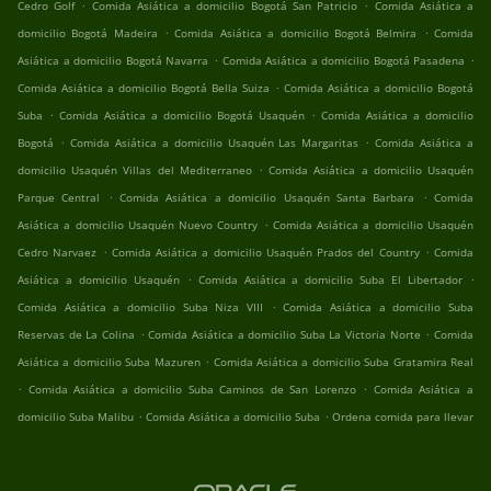
.
.
Cedro Golf
Comida Asiática a domicilio Bogotá San Patricio
Comida Asiática a
.
.
domicilio Bogotá Madeira
Comida Asiática a domicilio Bogotá Belmira
Comida
.
.
Asiática a domicilio Bogotá Navarra
Comida Asiática a domicilio Bogotá Pasadena
.
Comida Asiática a domicilio Bogotá Bella Suiza
Comida Asiática a domicilio Bogotá
.
.
Suba
Comida Asiática a domicilio Bogotá Usaquén
Comida Asiática a domicilio
.
.
Bogotá
Comida Asiática a domicilio Usaquén Las Margaritas
Comida Asiática a
.
domicilio Usaquén Villas del Mediterraneo
Comida Asiática a domicilio Usaquén
.
.
Parque Central
Comida Asiática a domicilio Usaquén Santa Barbara
Comida
.
Asiática a domicilio Usaquén Nuevo Country
Comida Asiática a domicilio Usaquén
.
.
Cedro Narvaez
Comida Asiática a domicilio Usaquén Prados del Country
Comida
.
.
Asiática a domicilio Usaquén
Comida Asiática a domicilio Suba El Libertador
.
Comida Asiática a domicilio Suba Niza VIII
Comida Asiática a domicilio Suba
.
.
Reservas de La Colina
Comida Asiática a domicilio Suba La Victoria Norte
Comida
.
Asiática a domicilio Suba Mazuren
Comida Asiática a domicilio Suba Gratamira Real
.
.
Comida Asiática a domicilio Suba Caminos de San Lorenzo
Comida Asiática a
.
.
domicilio Suba Malibu
Comida Asiática a domicilio Suba
Ordena comida para llevar