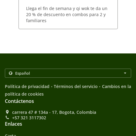
Llega el fin de semana y qi wok te da un
20 % de descuento en combos para 2 y
familiares
.
.
Política de privacidad
Términos del servicio
Cambios en la
política de cookies
Contáctenos
carrera 47 # 134a - 17, Bogota, Colombia
+57 321 3117302
Enlaces
Carta