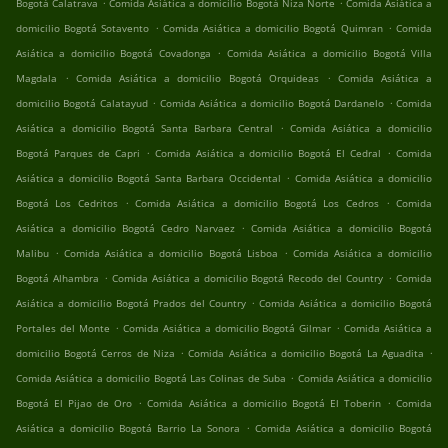
.
.
Bogotá Calatrava
Comida Asiática a domicilio Bogotá Niza Norte
Comida Asiática a
.
.
domicilio Bogotá Sotavento
Comida Asiática a domicilio Bogotá Quimran
Comida
.
Asiática a domicilio Bogotá Covadonga
Comida Asiática a domicilio Bogotá Villa
.
.
Magdala
Comida Asiática a domicilio Bogotá Orquideas
Comida Asiática a
.
.
domicilio Bogotá Calatayud
Comida Asiática a domicilio Bogotá Dardanelo
Comida
.
Asiática a domicilio Bogotá Santa Barbara Central
Comida Asiática a domicilio
.
.
Bogotá Parques de Capri
Comida Asiática a domicilio Bogotá El Cedral
Comida
.
Asiática a domicilio Bogotá Santa Barbara Occidental
Comida Asiática a domicilio
.
.
Bogotá Los Cedritos
Comida Asiática a domicilio Bogotá Los Cedros
Comida
.
Asiática a domicilio Bogotá Cedro Narvaez
Comida Asiática a domicilio Bogotá
.
.
Malibu
Comida Asiática a domicilio Bogotá Lisboa
Comida Asiática a domicilio
.
.
Bogotá Alhambra
Comida Asiática a domicilio Bogotá Recodo del Country
Comida
.
Asiática a domicilio Bogotá Prados del Country
Comida Asiática a domicilio Bogotá
.
.
Portales del Monte
Comida Asiática a domicilio Bogotá Gilmar
Comida Asiática a
.
.
domicilio Bogotá Cerros de Niza
Comida Asiática a domicilio Bogotá La Aguadita
.
Comida Asiática a domicilio Bogotá Las Colinas de Suba
Comida Asiática a domicilio
.
.
Bogotá El Pijao de Oro
Comida Asiática a domicilio Bogotá El Toberin
Comida
.
Asiática a domicilio Bogotá Barrio La Sonora
Comida Asiática a domicilio Bogotá