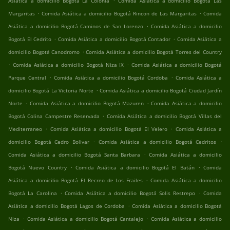
Asiática a domicilio Bogotá La Colonia
Comida Asiática a domicilio Bogotá Las
.
.
Margaritas
Comida Asiática a domicilio Bogotá Rincon de Las Margaritas
Comida
.
Asiática a domicilio Bogotá Caminos de San Lorenzo
Comida Asiática a domicilio
.
.
Bogotá El Cedrito
Comida Asiática a domicilio Bogotá Contador
Comida Asiática a
.
domicilio Bogotá Canodromo
Comida Asiática a domicilio Bogotá Torres del Country
.
.
Comida Asiática a domicilio Bogotá Niza IX
Comida Asiática a domicilio Bogotá
.
.
Parque Central
Comida Asiática a domicilio Bogotá Cordoba
Comida Asiática a
.
domicilio Bogotá La Victoria Norte
Comida Asiática a domicilio Bogotá Ciudad Jardín
.
.
Norte
Comida Asiática a domicilio Bogotá Mazuren
Comida Asiática a domicilio
.
Bogotá Colina Campestre Reservada
Comida Asiática a domicilio Bogotá Villas del
.
.
Mediterraneo
Comida Asiática a domicilio Bogotá El Velero
Comida Asiática a
.
.
domicilio Bogotá Cedro Bolivar
Comida Asiática a domicilio Bogotá Cedritos
.
Comida Asiática a domicilio Bogotá Santa Barbara
Comida Asiática a domicilio
.
.
Bogotá Nuevo Country
Comida Asiática a domicilio Bogotá El Batán
Comida
.
Asiática a domicilio Bogotá El Recreo de Los Frailes
Comida Asiática a domicilio
.
.
Bogotá La Carolina
Comida Asiática a domicilio Bogotá Solis Restrepo
Comida
.
Asiática a domicilio Bogotá Lagos de Cordoba
Comida Asiática a domicilio Bogotá
.
.
Niza
Comida Asiática a domicilio Bogotá Cantalejo
Comida Asiática a domicilio