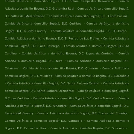
.
Comida Asiática a domicilio Bogotá, D.C. Colina Campestre Reservada
Comida
.
Asiática a domicilio Bogotá, D.C. Gratamira Real
Comida Asiática a domicilio Bogotá,
.
.
D.C. Villas del Mediterraneo
Comida Asiática a domicilio Bogotá, D.C. Cedro Bolivar
.
Comida Asiática a domicilio Bogotá, D.C. Cedritos
Comida Asiática a domicilio
.
.
Bogotá, D.C. Nuevo Country
Comida Asiática a domicilio Bogotá, D.C. El Batán
.
Comida Asiática a domicilio Bogotá, D.C. El Recreo de Los Frailes
Comida Asiática a
.
domicilio Bogotá, D.C. Solis Restrepo
Comida Asiática a domicilio Bogotá, D.C. La
.
.
Carolina
Comida Asiática a domicilio Bogotá, D.C. Lagos de Cordoba
Comida
.
Asiática a domicilio Bogotá, D.C. Niza
Comida Asiática a domicilio Bogotá, D.C.
.
.
Calatrava
Comida Asiática a domicilio Bogotá, D.C. Quimran
Comida Asiática a
.
domicilio Bogotá, D.C. Orquideas
Comida Asiática a domicilio Bogotá, D.C. Dardanelo
.
.
Comida Asiática a domicilio Bogotá, D.C. Santa Barbara Central
Comida Asiática a
.
domicilio Bogotá, D.C. Santa Barbara Occidental
Comida Asiática a domicilio Bogotá,
.
.
D.C. Los Cedritos
Comida Asiática a domicilio Bogotá, D.C. Cedro Narvaez
Comida
.
Asiática a domicilio Bogotá, D.C. Alhambra
Comida Asiática a domicilio Bogotá, D.C.
.
.
Recodo del Country
Comida Asiática a domicilio Bogotá, D.C. Prados del Country
.
Comida Asiática a domicilio Bogotá, D.C. Cantalejo
Comida Asiática a domicilio
.
.
Bogotá, D.C. Cerros de Niza
Comida Asiática a domicilio Bogotá, D.C. Sotavento