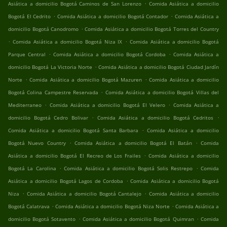
.
Asiática a domicilio Bogotá Caminos de San Lorenzo
Comida Asiática a domicilio
.
.
Bogotá El Cedrito
Comida Asiática a domicilio Bogotá Contador
Comida Asiática a
.
domicilio Bogotá Canodromo
Comida Asiática a domicilio Bogotá Torres del Country
.
.
Comida Asiática a domicilio Bogotá Niza IX
Comida Asiática a domicilio Bogotá
.
.
Parque Central
Comida Asiática a domicilio Bogotá Cordoba
Comida Asiática a
.
domicilio Bogotá La Victoria Norte
Comida Asiática a domicilio Bogotá Ciudad Jardín
.
.
Norte
Comida Asiática a domicilio Bogotá Mazuren
Comida Asiática a domicilio
.
Bogotá Colina Campestre Reservada
Comida Asiática a domicilio Bogotá Villas del
.
.
Mediterraneo
Comida Asiática a domicilio Bogotá El Velero
Comida Asiática a
.
.
domicilio Bogotá Cedro Bolivar
Comida Asiática a domicilio Bogotá Cedritos
.
Comida Asiática a domicilio Bogotá Santa Barbara
Comida Asiática a domicilio
.
.
Bogotá Nuevo Country
Comida Asiática a domicilio Bogotá El Batán
Comida
.
Asiática a domicilio Bogotá El Recreo de Los Frailes
Comida Asiática a domicilio
.
.
Bogotá La Carolina
Comida Asiática a domicilio Bogotá Solis Restrepo
Comida
.
Asiática a domicilio Bogotá Lagos de Cordoba
Comida Asiática a domicilio Bogotá
.
.
Niza
Comida Asiática a domicilio Bogotá Cantalejo
Comida Asiática a domicilio
.
.
Bogotá Calatrava
Comida Asiática a domicilio Bogotá Niza Norte
Comida Asiática a
.
.
domicilio Bogotá Sotavento
Comida Asiática a domicilio Bogotá Quimran
Comida