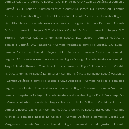
.
Comida Asiática a domicilio Bogotá, D.C. El Pijao de Oro
Comida Asiática a domicilio
.
.
Bogotá, D.C. El Toberin
Comida Asiática a domicilio Bogotá, D.C. Cedro Golf
Comida
.
Asiática a domicilio Bogotá, D.C. El Consuelo
Comida Asiática a domicilio Bogotá,
.
.
D.C. Alta Blanca
Comida Asiática a domicilio Bogotá, D.C. San Patricio
Comida
.
Asiática a domicilio Bogotá, D.C. Madeira
Comida Asiática a domicilio Bogotá, D.C.
.
.
Belmira
Comida Asiática a domicilio Bogotá, D.C. Lisboa
Comida Asiática a
.
.
domicilio Bogotá, D.C. Pasadena
Comida Asiática a domicilio Bogotá, D.C. Suba
.
Comida Asiática a domicilio Bogotá, D.C. Usaquén
Comida Asiática a domicilio
.
.
Bogotá, D.C.
Comida Asiática a domicilio Bogotá Spring
Comida Asiática a domicilio
.
.
Bogotá Prado Pinzon
Comida Asiática a domicilio Bogotá Prado Norte
Comida
.
Asiática a domicilio Bogotá La Sultana
Comida Asiática a domicilio Bogotá Autopista
.
.
Comida Asiática a domicilio Bogotá Nueva Autopista
Comida Asiática a domicilio
.
.
Bogotá Tierra Linda
Comida Asiática a domicilio Bogotá Soatama
Comida Asiática a
.
domicilio Bogotá La Calleja
Comida Asiática a domicilio Bogotá Prado Veraniego Sur
.
.
Comida Asiática a domicilio Bogotá Reservas de La Colina
Comida Asiática a
.
.
domicilio Bogotá Las Villas
Comida Asiática a domicilio Bogotá Sta Helena
Comida
.
Asiática a domicilio Bogotá La Colonia
Comida Asiática a domicilio Bogotá Las
.
.
Margaritas
Comida Asiática a domicilio Bogotá Rincon de Las Margaritas
Comida