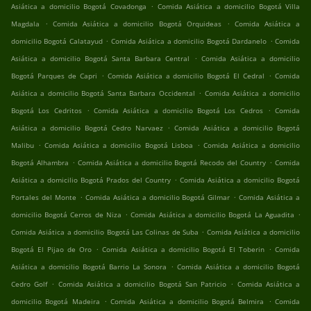
.
Asiática a domicilio Bogotá Covadonga
Comida Asiática a domicilio Bogotá Villa
.
.
Magdala
Comida Asiática a domicilio Bogotá Orquideas
Comida Asiática a
.
.
domicilio Bogotá Calatayud
Comida Asiática a domicilio Bogotá Dardanelo
Comida
.
Asiática a domicilio Bogotá Santa Barbara Central
Comida Asiática a domicilio
.
.
Bogotá Parques de Capri
Comida Asiática a domicilio Bogotá El Cedral
Comida
.
Asiática a domicilio Bogotá Santa Barbara Occidental
Comida Asiática a domicilio
.
.
Bogotá Los Cedritos
Comida Asiática a domicilio Bogotá Los Cedros
Comida
.
Asiática a domicilio Bogotá Cedro Narvaez
Comida Asiática a domicilio Bogotá
.
.
Malibu
Comida Asiática a domicilio Bogotá Lisboa
Comida Asiática a domicilio
.
.
Bogotá Alhambra
Comida Asiática a domicilio Bogotá Recodo del Country
Comida
.
Asiática a domicilio Bogotá Prados del Country
Comida Asiática a domicilio Bogotá
.
.
Portales del Monte
Comida Asiática a domicilio Bogotá Gilmar
Comida Asiática a
.
.
domicilio Bogotá Cerros de Niza
Comida Asiática a domicilio Bogotá La Aguadita
.
Comida Asiática a domicilio Bogotá Las Colinas de Suba
Comida Asiática a domicilio
.
.
Bogotá El Pijao de Oro
Comida Asiática a domicilio Bogotá El Toberin
Comida
.
Asiática a domicilio Bogotá Barrio La Sonora
Comida Asiática a domicilio Bogotá
.
.
Cedro Golf
Comida Asiática a domicilio Bogotá San Patricio
Comida Asiática a
.
.
domicilio Bogotá Madeira
Comida Asiática a domicilio Bogotá Belmira
Comida