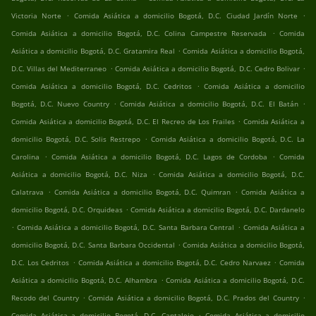
.
.
Victoria Norte
Comida Asiática a domicilio Bogotá, D.C. Ciudad Jardín Norte
.
Comida Asiática a domicilio Bogotá, D.C. Colina Campestre Reservada
Comida
.
Asiática a domicilio Bogotá, D.C. Gratamira Real
Comida Asiática a domicilio Bogotá,
.
.
D.C. Villas del Mediterraneo
Comida Asiática a domicilio Bogotá, D.C. Cedro Bolivar
.
Comida Asiática a domicilio Bogotá, D.C. Cedritos
Comida Asiática a domicilio
.
.
Bogotá, D.C. Nuevo Country
Comida Asiática a domicilio Bogotá, D.C. El Batán
.
Comida Asiática a domicilio Bogotá, D.C. El Recreo de Los Frailes
Comida Asiática a
.
domicilio Bogotá, D.C. Solis Restrepo
Comida Asiática a domicilio Bogotá, D.C. La
.
.
Carolina
Comida Asiática a domicilio Bogotá, D.C. Lagos de Cordoba
Comida
.
Asiática a domicilio Bogotá, D.C. Niza
Comida Asiática a domicilio Bogotá, D.C.
.
.
Calatrava
Comida Asiática a domicilio Bogotá, D.C. Quimran
Comida Asiática a
.
domicilio Bogotá, D.C. Orquideas
Comida Asiática a domicilio Bogotá, D.C. Dardanelo
.
.
Comida Asiática a domicilio Bogotá, D.C. Santa Barbara Central
Comida Asiática a
.
domicilio Bogotá, D.C. Santa Barbara Occidental
Comida Asiática a domicilio Bogotá,
.
.
D.C. Los Cedritos
Comida Asiática a domicilio Bogotá, D.C. Cedro Narvaez
Comida
.
Asiática a domicilio Bogotá, D.C. Alhambra
Comida Asiática a domicilio Bogotá, D.C.
.
.
Recodo del Country
Comida Asiática a domicilio Bogotá, D.C. Prados del Country
.
Comida Asiática a domicilio Bogotá, D.C. Cantalejo
Comida Asiática a domicilio