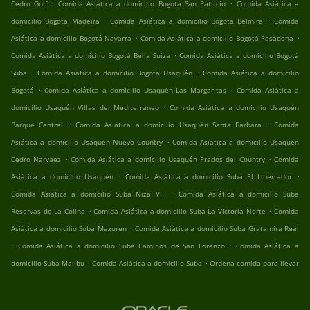
.
.
Cedro Golf
Comida Asiática a domicilio Bogotá San Patricio
Comida Asiática a
.
.
domicilio Bogotá Madeira
Comida Asiática a domicilio Bogotá Belmira
Comida
.
.
Asiática a domicilio Bogotá Navarra
Comida Asiática a domicilio Bogotá Pasadena
.
Comida Asiática a domicilio Bogotá Bella Suiza
Comida Asiática a domicilio Bogotá
.
.
Suba
Comida Asiática a domicilio Bogotá Usaquén
Comida Asiática a domicilio
.
.
Bogotá
Comida Asiática a domicilio Usaquén Las Margaritas
Comida Asiática a
.
domicilio Usaquén Villas del Mediterraneo
Comida Asiática a domicilio Usaquén
.
.
Parque Central
Comida Asiática a domicilio Usaquén Santa Barbara
Comida
.
Asiática a domicilio Usaquén Nuevo Country
Comida Asiática a domicilio Usaquén
.
.
Cedro Narvaez
Comida Asiática a domicilio Usaquén Prados del Country
Comida
.
.
Asiática a domicilio Usaquén
Comida Asiática a domicilio Suba El Libertador
.
Comida Asiática a domicilio Suba Niza VIII
Comida Asiática a domicilio Suba
.
.
Reservas de La Colina
Comida Asiática a domicilio Suba La Victoria Norte
Comida
.
Asiática a domicilio Suba Mazuren
Comida Asiática a domicilio Suba Gratamira Real
.
.
Comida Asiática a domicilio Suba Caminos de San Lorenzo
Comida Asiática a
.
.
domicilio Suba Malibu
Comida Asiática a domicilio Suba
Ordena comida para llevar