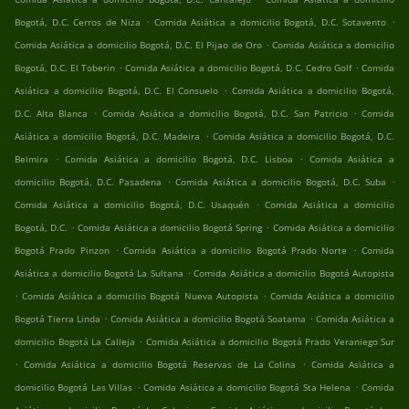
.
.
Bogotá, D.C. Cerros de Niza
Comida Asiática a domicilio Bogotá, D.C. Sotavento
.
Comida Asiática a domicilio Bogotá, D.C. El Pijao de Oro
Comida Asiática a domicilio
.
.
Bogotá, D.C. El Toberin
Comida Asiática a domicilio Bogotá, D.C. Cedro Golf
Comida
.
Asiática a domicilio Bogotá, D.C. El Consuelo
Comida Asiática a domicilio Bogotá,
.
.
D.C. Alta Blanca
Comida Asiática a domicilio Bogotá, D.C. San Patricio
Comida
.
Asiática a domicilio Bogotá, D.C. Madeira
Comida Asiática a domicilio Bogotá, D.C.
.
.
Belmira
Comida Asiática a domicilio Bogotá, D.C. Lisboa
Comida Asiática a
.
.
domicilio Bogotá, D.C. Pasadena
Comida Asiática a domicilio Bogotá, D.C. Suba
.
Comida Asiática a domicilio Bogotá, D.C. Usaquén
Comida Asiática a domicilio
.
.
Bogotá, D.C.
Comida Asiática a domicilio Bogotá Spring
Comida Asiática a domicilio
.
.
Bogotá Prado Pinzon
Comida Asiática a domicilio Bogotá Prado Norte
Comida
.
Asiática a domicilio Bogotá La Sultana
Comida Asiática a domicilio Bogotá Autopista
.
.
Comida Asiática a domicilio Bogotá Nueva Autopista
Comida Asiática a domicilio
.
.
Bogotá Tierra Linda
Comida Asiática a domicilio Bogotá Soatama
Comida Asiática a
.
domicilio Bogotá La Calleja
Comida Asiática a domicilio Bogotá Prado Veraniego Sur
.
.
Comida Asiática a domicilio Bogotá Reservas de La Colina
Comida Asiática a
.
.
domicilio Bogotá Las Villas
Comida Asiática a domicilio Bogotá Sta Helena
Comida
.