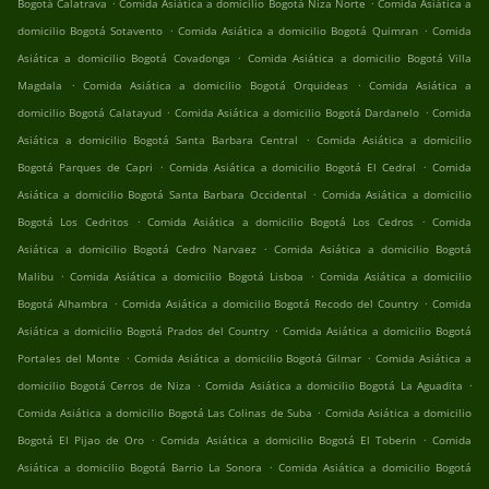
.
.
Bogotá Calatrava
Comida Asiática a domicilio Bogotá Niza Norte
Comida Asiática a
.
.
domicilio Bogotá Sotavento
Comida Asiática a domicilio Bogotá Quimran
Comida
.
Asiática a domicilio Bogotá Covadonga
Comida Asiática a domicilio Bogotá Villa
.
.
Magdala
Comida Asiática a domicilio Bogotá Orquideas
Comida Asiática a
.
.
domicilio Bogotá Calatayud
Comida Asiática a domicilio Bogotá Dardanelo
Comida
.
Asiática a domicilio Bogotá Santa Barbara Central
Comida Asiática a domicilio
.
.
Bogotá Parques de Capri
Comida Asiática a domicilio Bogotá El Cedral
Comida
.
Asiática a domicilio Bogotá Santa Barbara Occidental
Comida Asiática a domicilio
.
.
Bogotá Los Cedritos
Comida Asiática a domicilio Bogotá Los Cedros
Comida
.
Asiática a domicilio Bogotá Cedro Narvaez
Comida Asiática a domicilio Bogotá
.
.
Malibu
Comida Asiática a domicilio Bogotá Lisboa
Comida Asiática a domicilio
.
.
Bogotá Alhambra
Comida Asiática a domicilio Bogotá Recodo del Country
Comida
.
Asiática a domicilio Bogotá Prados del Country
Comida Asiática a domicilio Bogotá
.
.
Portales del Monte
Comida Asiática a domicilio Bogotá Gilmar
Comida Asiática a
.
.
domicilio Bogotá Cerros de Niza
Comida Asiática a domicilio Bogotá La Aguadita
.
Comida Asiática a domicilio Bogotá Las Colinas de Suba
Comida Asiática a domicilio
.
.
Bogotá El Pijao de Oro
Comida Asiática a domicilio Bogotá El Toberin
Comida
.
Asiática a domicilio Bogotá Barrio La Sonora
Comida Asiática a domicilio Bogotá