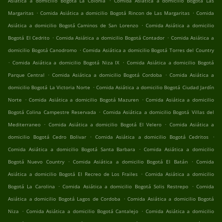
Asiática a domicilio Bogotá La Colonia
Comida Asiática a domicilio Bogotá Las
.
.
Margaritas
Comida Asiática a domicilio Bogotá Rincon de Las Margaritas
Comida
.
Asiática a domicilio Bogotá Caminos de San Lorenzo
Comida Asiática a domicilio
.
.
Bogotá El Cedrito
Comida Asiática a domicilio Bogotá Contador
Comida Asiática a
.
domicilio Bogotá Canodromo
Comida Asiática a domicilio Bogotá Torres del Country
.
.
Comida Asiática a domicilio Bogotá Niza IX
Comida Asiática a domicilio Bogotá
.
.
Parque Central
Comida Asiática a domicilio Bogotá Cordoba
Comida Asiática a
.
domicilio Bogotá La Victoria Norte
Comida Asiática a domicilio Bogotá Ciudad Jardín
.
.
Norte
Comida Asiática a domicilio Bogotá Mazuren
Comida Asiática a domicilio
.
Bogotá Colina Campestre Reservada
Comida Asiática a domicilio Bogotá Villas del
.
.
Mediterraneo
Comida Asiática a domicilio Bogotá El Velero
Comida Asiática a
.
.
domicilio Bogotá Cedro Bolivar
Comida Asiática a domicilio Bogotá Cedritos
.
Comida Asiática a domicilio Bogotá Santa Barbara
Comida Asiática a domicilio
.
.
Bogotá Nuevo Country
Comida Asiática a domicilio Bogotá El Batán
Comida
.
Asiática a domicilio Bogotá El Recreo de Los Frailes
Comida Asiática a domicilio
.
.
Bogotá La Carolina
Comida Asiática a domicilio Bogotá Solis Restrepo
Comida
.
Asiática a domicilio Bogotá Lagos de Cordoba
Comida Asiática a domicilio Bogotá
.
.
Niza
Comida Asiática a domicilio Bogotá Cantalejo
Comida Asiática a domicilio