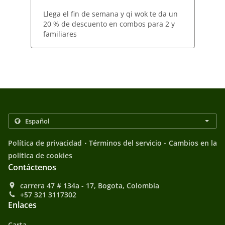
Llega el fin de semana y qi wok te da un
20 % de descuento en combos para 2 y
familiares
.
.
Política de privacidad
Términos del servicio
Cambios en la
política de cookies
Contáctenos
carrera 47 # 134a - 17, Bogota, Colombia
+57 321 3117302
Enlaces
Carta