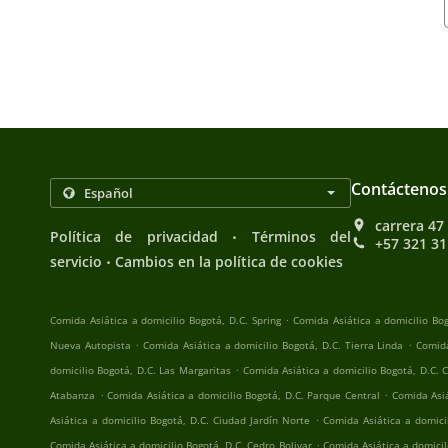
Contáctenos
carrera 47
.
Política de privacidad
Términos del
+57 321 3
.
servicio
Cambios en la política de cookies
.
Comida Asiática a domicilio Bogotá, D.C. Spring
Comida Asiática a domicilio Bo
.
.
Nueva Autopista
Comida Asiática a domicilio Bogotá, D.C. Tierra Linda
Comida
.
domicilio Bogotá, D.C. Las Margaritas
Comida Asiática a domicilio Bogotá, D.C.
.
.
Atabanza
Comida Asiática a domicilio Bogotá, D.C. Parque Central
Comida Asiá
.
Asiática a domicilio Bogotá, D.C. Ciudad Jardín Norte
Comida Asiática a domici
.
Comida Asiática a domicilio Bogotá, D.C. Cedro Bolivar
Comida Asiática a domicil