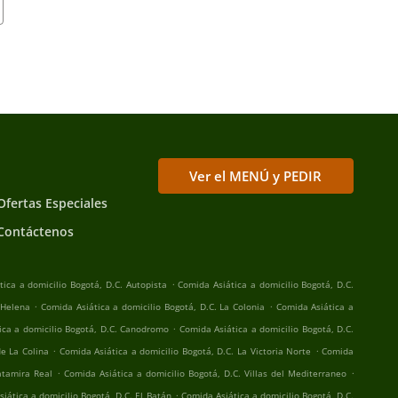
Ver el MENÚ y PEDIR
Ofertas Especiales
Contáctenos
.
ica a domicilio Bogotá, D.C. Autopista
Comida Asiática a domicilio Bogotá, D.C.
.
.
 Helena
Comida Asiática a domicilio Bogotá, D.C. La Colonia
Comida Asiática a
.
ica a domicilio Bogotá, D.C. Canodromo
Comida Asiática a domicilio Bogotá, D.C.
.
.
de La Colina
Comida Asiática a domicilio Bogotá, D.C. La Victoria Norte
Comida
.
.
atamira Real
Comida Asiática a domicilio Bogotá, D.C. Villas del Mediterraneo
.
iática a domicilio Bogotá, D.C. El Batán
Comida Asiática a domicilio Bogotá, D.C.