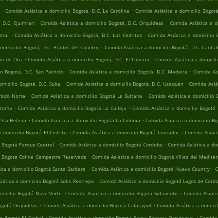
.
.
Comida Asiática a domicilio Bogotá, D.C. La Carolina
Comida Asiática a domicilio Bogot
.
.
, D.C. Quimran
Comida Asiática a domicilio Bogotá, D.C. Orquideas
Comida Asiática a d
.
.
ntal
Comida Asiática a domicilio Bogotá, D.C. Los Cedritos
Comida Asiática a domicilio 
.
domicilio Bogotá, D.C. Prados del Country
Comida Asiática a domicilio Bogotá, D.C. Cantal
.
.
jao de Oro
Comida Asiática a domicilio Bogotá, D.C. El Toberin
Comida Asiática a domicili
.
.
o Bogotá, D.C. San Patricio
Comida Asiática a domicilio Bogotá, D.C. Madeira
Comida Asi
.
.
omicilio Bogotá, D.C. Suba
Comida Asiática a domicilio Bogotá, D.C. Usaquén
Comida Asiát
.
.
Prado Norte
Comida Asiática a domicilio Bogotá La Sultana
Comida Asiática a domicilio 
.
.
atama
Comida Asiática a domicilio Bogotá La Calleja
Comida Asiática a domicilio Bogotá
.
.
 Sta Helena
Comida Asiática a domicilio Bogotá La Colonia
Comida Asiática a domicilio Bo
.
.
 domicilio Bogotá El Cedrito
Comida Asiática a domicilio Bogotá Contador
Comida Asiáti
.
.
o Bogotá Parque Central
Comida Asiática a domicilio Bogotá Cordoba
Comida Asiática a dom
.
o Bogotá Colina Campestre Reservada
Comida Asiática a domicilio Bogotá Villas del Medite
.
.
ica a domicilio Bogotá Santa Barbara
Comida Asiática a domicilio Bogotá Nuevo Country
C
.
iática a domicilio Bogotá Solis Restrepo
Comida Asiática a domicilio Bogotá Lagos de Cord
.
.
micilio Bogotá Niza Norte
Comida Asiática a domicilio Bogotá Sotavento
Comida Asiáti
.
.
Bogotá Orquideas
Comida Asiática a domicilio Bogotá Calatayud
Comida Asiática a domici
.
.
o Bogotá El Cedral
Comida Asiática a domicilio Bogotá Santa Barbara Occidental
Comida 