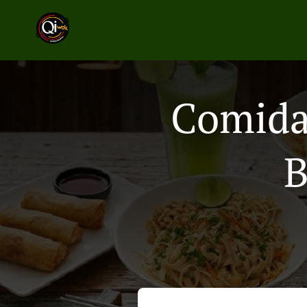
Comida 
B