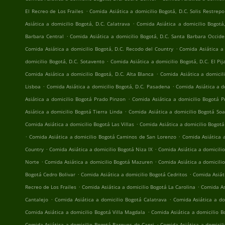
.
El Recreo de Los Frailes
Comida Asiática a domicilio Bogotá, D.C. Solis Restrepo
.
Asiática a domicilio Bogotá, D.C. Calatrava
Comida Asiática a domicilio Bogotá
.
Barbara Central
Comida Asiática a domicilio Bogotá, D.C. Santa Barbara Occide
.
Comida Asiática a domicilio Bogotá, D.C. Recodo del Country
Comida Asiática a 
.
domicilio Bogotá, D.C. Sotavento
Comida Asiática a domicilio Bogotá, D.C. El Pi
.
Comida Asiática a domicilio Bogotá, D.C. Alta Blanca
Comida Asiática a domicili
.
.
Lisboa
Comida Asiática a domicilio Bogotá, D.C. Pasadena
Comida Asiática a d
.
Asiática a domicilio Bogotá Prado Pinzon
Comida Asiática a domicilio Bogotá 
.
Asiática a domicilio Bogotá Tierra Linda
Comida Asiática a domicilio Bogotá So
.
Comida Asiática a domicilio Bogotá Las Villas
Comida Asiática a domicilio Bogotá
.
.
Comida Asiática a domicilio Bogotá Caminos de San Lorenzo
Comida Asiática a
.
.
Country
Comida Asiática a domicilio Bogotá Niza IX
Comida Asiática a domicili
.
.
Norte
Comida Asiática a domicilio Bogotá Mazuren
Comida Asiática a domicili
.
.
Bogotá Cedro Bolivar
Comida Asiática a domicilio Bogotá Cedritos
Comida Asiát
.
.
Recreo de Los Frailes
Comida Asiática a domicilio Bogotá La Carolina
Comida As
.
.
Cantalejo
Comida Asiática a domicilio Bogotá Calatrava
Comida Asiática a do
.
Comida Asiática a domicilio Bogotá Villa Magdala
Comida Asiática a domicilio 
.
Comida Asiática a domicilio Bogotá Parques de Capri
Comida Asiática a domicili