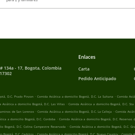
Enlaces
 # 134a - 17, Bogota, Colombia
Carta
117302
Pedido Anticipado
.
.
gotá, D.C. Prado Pinzon
Comida Asiática a domicilio Bogotá, D.C. La Sultana
Comida Asiát
.
 Asiática a domicilio Bogotá, D.C. Las Villas
Comida Asiática a domicilio Bogotá, D.C. Sta
.
.
 Caminos de San Lorenzo
Comida Asiática a domicilio Bogotá, D.C. La Calleja
Comida Asiát
.
tica a domicilio Bogotá, D.C. Cordoba
Comida Asiática a domicilio Bogotá, D.C. Reservas 
.
lio Bogotá, D.C. Colina Campestre Reservada
Comida Asiática a domicilio Bogotá, D.C. Gr
.
.
io Bogotá, D.C. Cedritos
Comida Asiática a domicilio Bogotá, D.C. Nuevo Country
Comida As