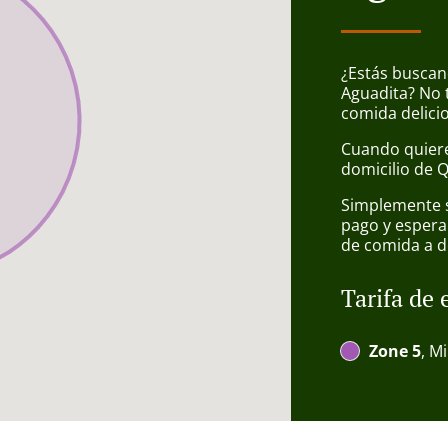
¿Estás buscan
Aguadita? No 
comida delici
Cuando quiere
domicilio de 
Simplemente se
pago y espera
de comida a d
Tarifa de 
Zone 5
, M