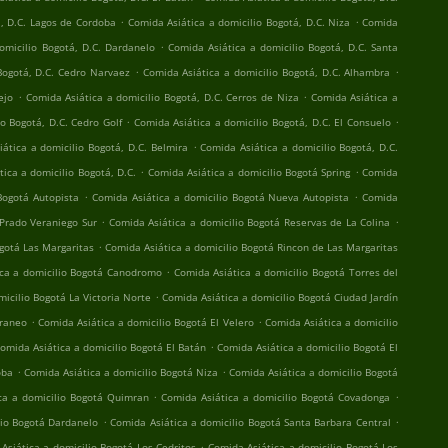
.
.
á, D.C. Lagos de Cordoba
Comida Asiática a domicilio Bogotá, D.C. Niza
Comida
.
omicilio Bogotá, D.C. Dardanelo
Comida Asiática a domicilio Bogotá, D.C. Santa
.
.
Bogotá, D.C. Cedro Narvaez
Comida Asiática a domicilio Bogotá, D.C. Alhambra
.
.
ejo
Comida Asiática a domicilio Bogotá, D.C. Cerros de Niza
Comida Asiática a
.
.
o Bogotá, D.C. Cedro Golf
Comida Asiática a domicilio Bogotá, D.C. El Consuelo
.
ática a domicilio Bogotá, D.C. Belmira
Comida Asiática a domicilio Bogotá, D.C.
.
.
ica a domicilio Bogotá, D.C.
Comida Asiática a domicilio Bogotá Spring
Comida
.
.
Bogotá Autopista
Comida Asiática a domicilio Bogotá Nueva Autopista
Comida
.
.
 Prado Veraniego Sur
Comida Asiática a domicilio Bogotá Reservas de La Colina
.
gotá Las Margaritas
Comida Asiática a domicilio Bogotá Rincon de Las Margaritas
.
ca a domicilio Bogotá Canodromo
Comida Asiática a domicilio Bogotá Torres del
.
icilio Bogotá La Victoria Norte
Comida Asiática a domicilio Bogotá Ciudad Jardín
.
.
rraneo
Comida Asiática a domicilio Bogotá El Velero
Comida Asiática a domicilio
.
omida Asiática a domicilio Bogotá El Batán
Comida Asiática a domicilio Bogotá El
.
.
oba
Comida Asiática a domicilio Bogotá Niza
Comida Asiática a domicilio Bogotá
.
.
ca a domicilio Bogotá Quimran
Comida Asiática a domicilio Bogotá Covadonga
.
.
lio Bogotá Dardanelo
Comida Asiática a domicilio Bogotá Santa Barbara Central
.
Asiática a domicilio Bogotá Los Cedritos
Comida Asiática a domicilio Bogotá Los