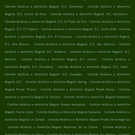
.
Comida Asiática a domicilio Bogotá, D.C. Cantalejo
Comida Asiática a domicilio
.
.
Bogotá, D.C. Cerros de Niza
Comida Asiática a domicilio Bogotá, D.C. Sotavento
.
Comida Asiática a domicilio Bogotá, D.C. El Pijao de Oro
Comida Asiática a domicilio
.
.
Bogotá, D.C. El Toberin
Comida Asiática a domicilio Bogotá, D.C. Cedro Golf
Comida
.
Asiática a domicilio Bogotá, D.C. El Consuelo
Comida Asiática a domicilio Bogotá,
.
.
D.C. Alta Blanca
Comida Asiática a domicilio Bogotá, D.C. San Patricio
Comida
.
Asiática a domicilio Bogotá, D.C. Madeira
Comida Asiática a domicilio Bogotá, D.C.
.
.
Belmira
Comida Asiática a domicilio Bogotá, D.C. Lisboa
Comida Asiática a
.
.
domicilio Bogotá, D.C. Pasadena
Comida Asiática a domicilio Bogotá, D.C. Suba
.
Comida Asiática a domicilio Bogotá, D.C. Usaquén
Comida Asiática a domicilio
.
.
Bogotá, D.C.
Comida Asiática a domicilio Bogotá Spring
Comida Asiática a domicilio
.
.
Bogotá Prado Pinzon
Comida Asiática a domicilio Bogotá Prado Norte
Comida
.
Asiática a domicilio Bogotá La Sultana
Comida Asiática a domicilio Bogotá Autopista
.
.
Comida Asiática a domicilio Bogotá Nueva Autopista
Comida Asiática a domicilio
.
.
Bogotá Tierra Linda
Comida Asiática a domicilio Bogotá Soatama
Comida Asiática a
.
domicilio Bogotá La Calleja
Comida Asiática a domicilio Bogotá Prado Veraniego Sur
.
.
Comida Asiática a domicilio Bogotá Reservas de La Colina
Comida Asiática a
.
.
domicilio Bogotá Las Villas
Comida Asiática a domicilio Bogotá Sta Helena
Comida