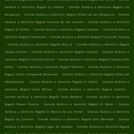
.
Asiática a domicilio Bogotá La Colonia
Comida Asiática a domicilio Bogotá Las
.
.
Margaritas
Comida Asiática a domicilio Bogotá Rincon de Las Margaritas
Comida
.
Asiática a domicilio Bogotá Caminos de San Lorenzo
Comida Asiática a domicilio
.
.
Bogotá El Cedrito
Comida Asiática a domicilio Bogotá Contador
Comida Asiática a
.
domicilio Bogotá Canodromo
Comida Asiática a domicilio Bogotá Torres del Country
.
.
Comida Asiática a domicilio Bogotá Niza IX
Comida Asiática a domicilio Bogotá
.
.
Parque Central
Comida Asiática a domicilio Bogotá Cordoba
Comida Asiática a
.
domicilio Bogotá La Victoria Norte
Comida Asiática a domicilio Bogotá Ciudad Jardín
.
.
Norte
Comida Asiática a domicilio Bogotá Mazuren
Comida Asiática a domicilio
.
Bogotá Colina Campestre Reservada
Comida Asiática a domicilio Bogotá Villas del
.
.
Mediterraneo
Comida Asiática a domicilio Bogotá El Velero
Comida Asiática a
.
.
domicilio Bogotá Cedro Bolivar
Comida Asiática a domicilio Bogotá Cedritos
.
Comida Asiática a domicilio Bogotá Santa Barbara
Comida Asiática a domicilio
.
.
Bogotá Nuevo Country
Comida Asiática a domicilio Bogotá El Batán
Comida
.
Asiática a domicilio Bogotá El Recreo de Los Frailes
Comida Asiática a domicilio
.
.
Bogotá La Carolina
Comida Asiática a domicilio Bogotá Solis Restrepo
Comida
.
Asiática a domicilio Bogotá Lagos de Cordoba
Comida Asiática a domicilio Bogotá
.
.