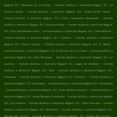
.
Bogotá, D.C. Reservas de La Colina
Comida Asiática a domicilio Bogotá, D.C. La
.
.
Victoria Norte
Comida Asiática a domicilio Bogotá, D.C. Ciudad Jardín Norte
.
Comida Asiática a domicilio Bogotá, D.C. Colina Campestre Reservada
Comida
.
Asiática a domicilio Bogotá, D.C. Gratamira Real
Comida Asiática a domicilio Bogotá,
.
.
D.C. Villas del Mediterraneo
Comida Asiática a domicilio Bogotá, D.C. Cedro Bolivar
.
Comida Asiática a domicilio Bogotá, D.C. Cedritos
Comida Asiática a domicilio
.
.
Bogotá, D.C. Nuevo Country
Comida Asiática a domicilio Bogotá, D.C. El Batán
.
Comida Asiática a domicilio Bogotá, D.C. El Recreo de Los Frailes
Comida Asiática a
.
domicilio Bogotá, D.C. Solis Restrepo
Comida Asiática a domicilio Bogotá, D.C. La
.
.
Carolina
Comida Asiática a domicilio Bogotá, D.C. Lagos de Cordoba
Comida
.
Asiática a domicilio Bogotá, D.C. Niza
Comida Asiática a domicilio Bogotá, D.C.
.
.
Calatrava
Comida Asiática a domicilio Bogotá, D.C. Quimran
Comida Asiática a
.
domicilio Bogotá, D.C. Orquideas
Comida Asiática a domicilio Bogotá, D.C. Dardanelo
.
.
Comida Asiática a domicilio Bogotá, D.C. Santa Barbara Central
Comida Asiática a
.
domicilio Bogotá, D.C. Santa Barbara Occidental
Comida Asiática a domicilio Bogotá,
.
.
D.C. Los Cedritos
Comida Asiática a domicilio Bogotá, D.C. Cedro Narvaez
Comida
.
Asiática a domicilio Bogotá, D.C. Alhambra
Comida Asiática a domicilio Bogotá, D.C.
.
.
Recodo del Country
Comida Asiática a domicilio Bogotá, D.C. Prados del Country