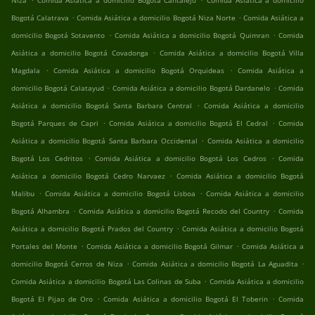
Niza
Comida Asiática a domicilio Bogotá Cantalejo
Comida Asiática a domicilio
.
.
Bogotá Calatrava
Comida Asiática a domicilio Bogotá Niza Norte
Comida Asiática a
.
.
domicilio Bogotá Sotavento
Comida Asiática a domicilio Bogotá Quimran
Comida
.
Asiática a domicilio Bogotá Covadonga
Comida Asiática a domicilio Bogotá Villa
.
.
Magdala
Comida Asiática a domicilio Bogotá Orquideas
Comida Asiática a
.
.
domicilio Bogotá Calatayud
Comida Asiática a domicilio Bogotá Dardanelo
Comida
.
Asiática a domicilio Bogotá Santa Barbara Central
Comida Asiática a domicilio
.
.
Bogotá Parques de Capri
Comida Asiática a domicilio Bogotá El Cedral
Comida
.
Asiática a domicilio Bogotá Santa Barbara Occidental
Comida Asiática a domicilio
.
.
Bogotá Los Cedritos
Comida Asiática a domicilio Bogotá Los Cedros
Comida
.
Asiática a domicilio Bogotá Cedro Narvaez
Comida Asiática a domicilio Bogotá
.
.
Malibu
Comida Asiática a domicilio Bogotá Lisboa
Comida Asiática a domicilio
.
.
Bogotá Alhambra
Comida Asiática a domicilio Bogotá Recodo del Country
Comida
.
Asiática a domicilio Bogotá Prados del Country
Comida Asiática a domicilio Bogotá
.
.
Portales del Monte
Comida Asiática a domicilio Bogotá Gilmar
Comida Asiática a
.
.
domicilio Bogotá Cerros de Niza
Comida Asiática a domicilio Bogotá La Aguadita
.
Comida Asiática a domicilio Bogotá Las Colinas de Suba
Comida Asiática a domicilio
.
.
Bogotá El Pijao de Oro
Comida Asiática a domicilio Bogotá El Toberin
Comida
.