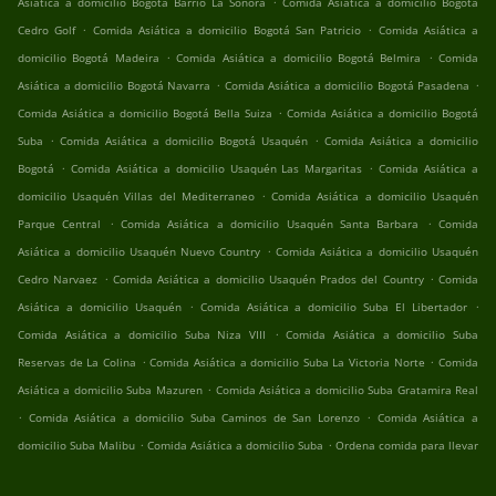
Asiática a domicilio Bogotá Barrio La Sonora
Comida Asiática a domicilio Bogotá
.
.
Cedro Golf
Comida Asiática a domicilio Bogotá San Patricio
Comida Asiática a
.
.
domicilio Bogotá Madeira
Comida Asiática a domicilio Bogotá Belmira
Comida
.
.
Asiática a domicilio Bogotá Navarra
Comida Asiática a domicilio Bogotá Pasadena
.
Comida Asiática a domicilio Bogotá Bella Suiza
Comida Asiática a domicilio Bogotá
.
.
Suba
Comida Asiática a domicilio Bogotá Usaquén
Comida Asiática a domicilio
.
.
Bogotá
Comida Asiática a domicilio Usaquén Las Margaritas
Comida Asiática a
.
domicilio Usaquén Villas del Mediterraneo
Comida Asiática a domicilio Usaquén
.
.
Parque Central
Comida Asiática a domicilio Usaquén Santa Barbara
Comida
.
Asiática a domicilio Usaquén Nuevo Country
Comida Asiática a domicilio Usaquén
.
.
Cedro Narvaez
Comida Asiática a domicilio Usaquén Prados del Country
Comida
.
.
Asiática a domicilio Usaquén
Comida Asiática a domicilio Suba El Libertador
.
Comida Asiática a domicilio Suba Niza VIII
Comida Asiática a domicilio Suba
.
.
Reservas de La Colina
Comida Asiática a domicilio Suba La Victoria Norte
Comida
.
Asiática a domicilio Suba Mazuren
Comida Asiática a domicilio Suba Gratamira Real
.
.
Comida Asiática a domicilio Suba Caminos de San Lorenzo
Comida Asiática a
.
.
domicilio Suba Malibu
Comida Asiática a domicilio Suba
Ordena comida para llevar